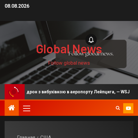
08.08.2026
Global News
Follow global news
Росією дрон з вибухівкою в аеропорту Лейпцига, — WSJ
Главная
США