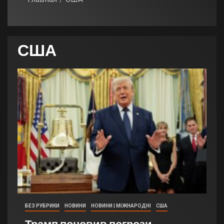
США
БЕЗ РУБРИКИ
НОВИНИ
НОВИНИ | МІЖНАРОДНІ
США
Трамп поновив погрози