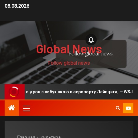
08.08.2026
Global News
Follow global news
з Росією дрон з вибухівкою в аеропорту Лейпцига, — WSJ
Главная
культура