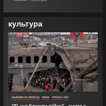
культура
ВАЖЛИВЕ НА СВОБОДІ
ВІЙНА
УКРАЇНА І СВІТ
“Ті, що бачили війну” – книга з