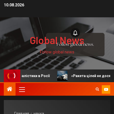
10.08.2026
Global News
Follow global news
алістики в Росії
«Ракета цілей не досягла»: у ЗСУ 
Главная
наука