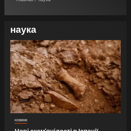
наука
НОВИНИ
Нові скам’янілості в Іспанії