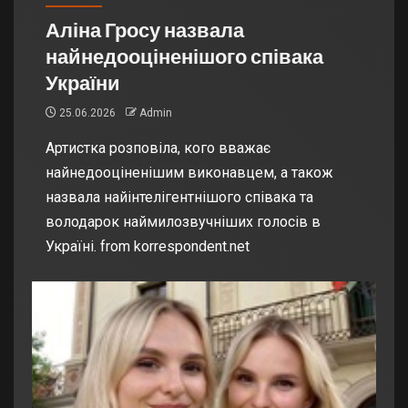
Аліна Гросу назвала
найнедооціненішого співака
України
25.06.2026
Admin
Артистка розповіла, кого вважає
найнедооціненішим виконавцем, а також
назвала найінтелігентнішого співака та
володарок наймилозвучніших голосів в
Україні. from korrespondent.net