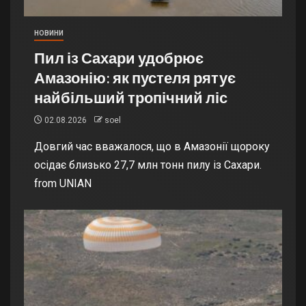
НОВИНИ
Пил із Сахари удобрює
Амазонію: як пустеля рятує
найбільший тропічний ліс
02.08.2026
soel
Довгий час вважалося, що в Амазонії щороку
осідає близько 27,7 млн тонн пилу із Сахари.
from UNIAN