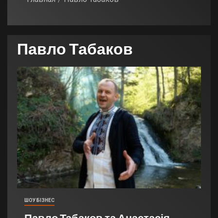
Павло Табаков
ШОУ БІЗНЕС
Павло Табаков та Анастасія