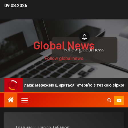
09.08.2026
Global News
Follow global news
меда Салаха: мережею шириться інтерв’ю з тезкою зіркового ф
Главная
Павло Табаков