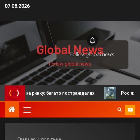
07.08.2026
Global News
Follow global news
на ринку: багато постраждалих
Росія: у Єкатеринбур
Главная
політика