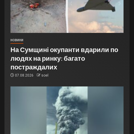
НОВИНИ
На Сумщині окупанти вдарили по
людях на ринку: багато
постраждалих
07.08.2026
soel