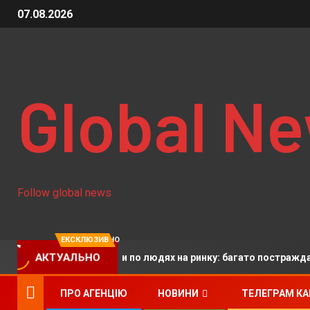
07.08.2026
Global N
Follow global news
ЕКСКЛЮЗИВНО
ині окупанти вдарили по людях на ринку: багато постраждалих
АКТУАЛЬНО
ПРО АГЕНЦІЮ
НОВИНИ
ТЕЛЕГРАМ К