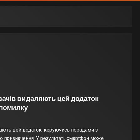
вачів видаляють цей додаток
ь помилку
ають цей додаток, керуючись порадами з
го призначення. У результаті, смартфон може