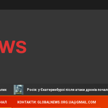
ews
Росія: у Єкатеринбурзі після атаки дронів почалася
АНАЛ
КОНТАКТИ: GLOBALNEWS.ORG.UA@GMAIL.COM