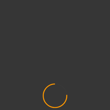
НОВИНИ | СПОРТ
СПОРТ
Ексклюзив з Теймур
років
08.06.2024
Олеся Тарасенко
Теймур Токтомушев, який н