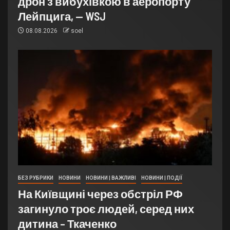
дрон з вибухівкою в аеропорту
Лейпцига, — WSJ
08.08.2026
soel
БЕЗ РУБРИКИ
НОВИНИ
НОВИНИ | ВАЖЛИВІ
НОВИНИ | ПОДІЇ
На Київщині через обстріл РФ
загинуло троє людей, серед них
дитина – Ткаченко