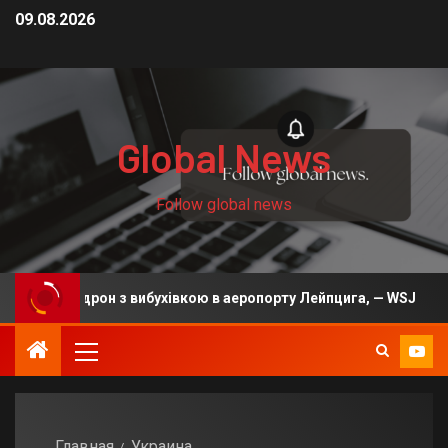
09.08.2026
Global News
Follow global news
осією дрон з вибухівкою в аеропорту Лейпцига, — WSJ
Главная
Украина