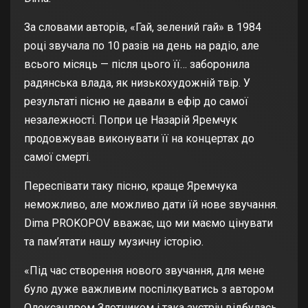
За словами авторів, «Гай, зелений гай» в 1984
році звучала по 10 разів на день на радіо, але
всього місяць — після цього її… заборонила
радянська влада, як низькохудожній твір. У
результаті пісню не давали в ефір до самої
незалежності. Попри це Назарій Яремчук
продовжував виконувати її на концертах до
самої смерті.
Переспівати таку пісню, краще Яремчука
неможливо, але можливо дати їй нове звучання.
Dima PROKOPOV вважає, що ми маємо цінувати
та пам’ятати нашу музичну історію.
«Під час створення нового звучання, для мене
було дуже важливим поспілкуватись з автором
Олександром Злотником і така зустріч відбулась.