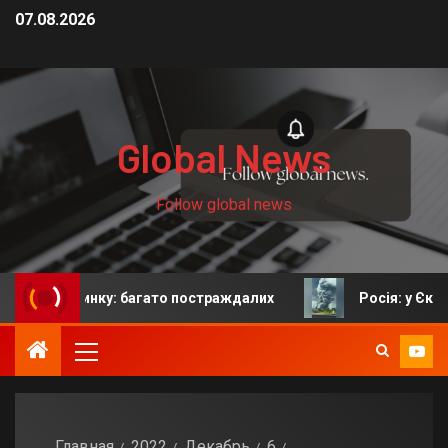
07.08.2026
Global News
Follow global news
 ринку: багато постраждалих
Росія: у Єкатеринбурз
Главная
2022
Декабрь
6