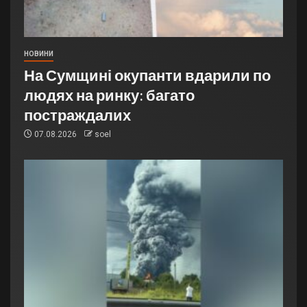
НОВИНИ
На Сумщині окупанти вдарили по
людях на ринку: багато
постраждалих
07.08.2026
soel