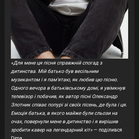
«Для мене ця пісня справжній спогад з
дитинства. Мій батько був весільним
музикантом і я пам’ятаю, як любив цю пісню.
Одного вечора в батьківському домі, я увімкнув
телевізор і побачив, як автор пісні Олександр
Злотник співає попурі зі своїх пісень, де була і ця.
Емоція батька, в якого майже були сльози на
очах, повернули мене в дитинство і я вирішив
зробити кавер на легендарний хіт»
— поділився
Dima.