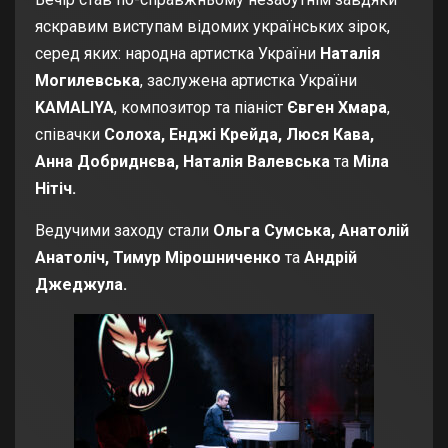
яскравим виступам відомих українських зірок,
серед яких: народна артистка України
Наталія
Могилевська
, заслужена артистка України
KAMALIYA
, композитор та піаніст
Євген Хмара
,
співачки
Солоха, Енджі Крейда, Люся Кава,
Анна Добриднєва, Наталія Валевська
та
Міла
Нітіч.
Ведучими заходу стали
Ольга Сумська, Анатолій
Анатоліч, Тимур Мірошниченко
та
Андрій
Джеджула.