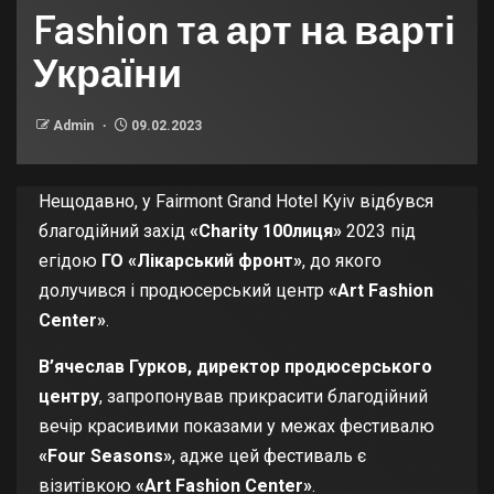
Fashion та арт на варті
України
Admin
09.02.2023
Нещодавно, у Fairmont Grand Hotel Kyiv відбувся
благодійний захід
«Charity 100лиця»
2023 під
егідою
ГО «Лікарський фронт»
, до якого
долучився і продюсерський центр
«Art Fashion
Center»
.
В’ячеслав Гурков, директор продюсерського
центру
, запропонував прикрасити благодійний
вечір красивими показами у межах фестивалю
«Four Seasons»
, адже цей фестиваль є
візитівкою
«Art Fashion Center»
.