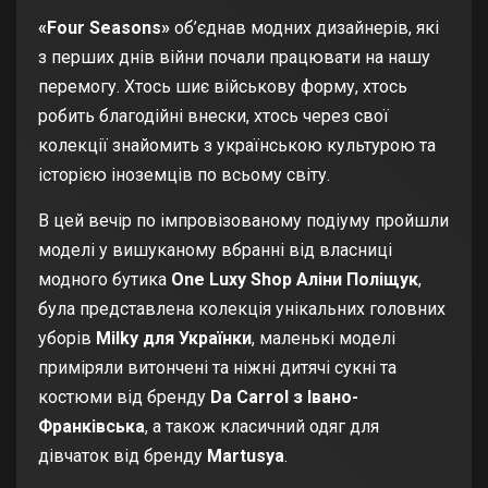
«Four Seasons»
об’єднав модних дизайнерів, які
з перших днів війни почали працювати на нашу
перемогу. Хтось шиє військову форму, хтось
робить благодійні внески, хтось через свої
колекції знайомить з українською культурою та
історією іноземців по всьому світу.
В цей вечір по імпровізованому подіуму пройшли
моделі у вишуканому вбранні від власниці
модного бутика
One Luxy Shop Аліни Поліщук
,
була представлена колекція унікальних головних
уборів
Milky для Українки
, маленькі моделі
приміряли витончені та ніжні дитячі сукні та
костюми від бренду
Da Carrol з Івано-
Франківська
, а також класичний одяг для
дівчаток від бренду
Martusya
.