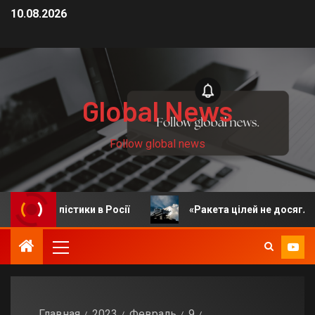
10.08.2026
Global News
Follow global news
істики в Росії
«Ракета цілей не досягла»: у ЗСУ за
Главная
2023
Февраль
9