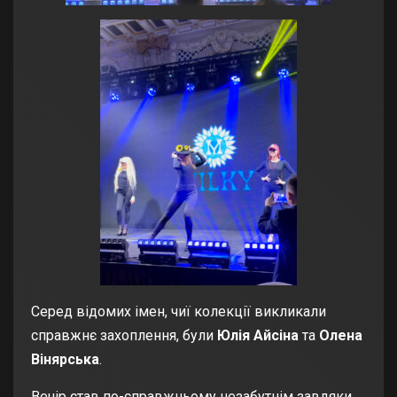
Серед відомих імен, чиї колекції викликали
справжнє захоплення, були
Юлія Айсіна
та
Олена
Вінярська
.
Вечір став по-справжньому незабутнім завдяки