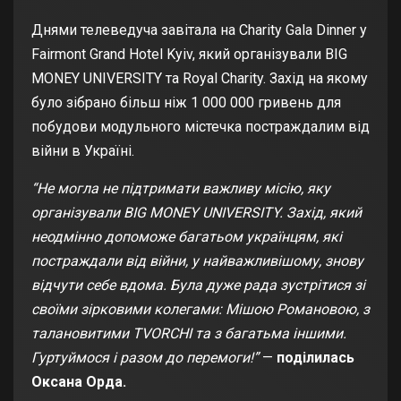
Днями телеведуча завітала на Charity Gala Dinner у
Fairmont Grand Hotel Kyiv, який організували BIG
MONEY UNIVERSITY та Royal Charity. Захід на якому
було зібрано більш ніж 1 000 000 гривень для
побудови модульного містечка постраждалим від
війни в Україні.
“Не могла не підтримати важливу місію, яку
організували BIG MONEY UNIVERSITY. Захід, який
неодмінно допоможе багатьом українцям, які
постраждали від війни, у найважливішому, знову
відчути себе вдома. Була дуже рада зустрітися зі
своїми зірковими колегами: Мішою Романовою, з
талановитими TVORCHI та з багатьма іншими.
Гуртуймося і разом до перемоги!”
—
поділилась
Оксана Орда.