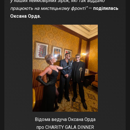
у наших неймовірних зірок, які так віддано
працюють на мистецькому фронті”
—
поділилась
Оксана Орда.
Відома ведуча Оксана Орда
про CHARITY GALA DINNER