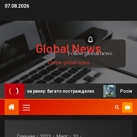
07.08.2026
Global News
Follow global news
х на ринку: багато постраждалих
Росія: у Єкатеринб
Главная
2023
Март
10