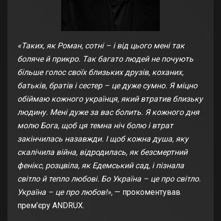
«Таких, як Роман, сотні – і від цього мені так
боляче й прикро. Так багато людей не почують
більше голос своїх близьких друзів, коханих,
батьків, братів і сестер – це дуже сумно. Я міцно
обіймаю кожного українця, який втратив близьку
людину. Мені дуже за вас болить. Я кожного дня
молю Бога, щоб ця темна ніч болю і втрат
закінчилась назавжди. І щоб кожна душа, яку
скалічила війна, відродилась, як безсмертний
фенікс, розцвіла, як Едемський сад, і пізнала
світло й тепло любові. Бо Україна – це про світло.
Україна – це про любов!»,
— прокоментував
прем’єру ANDRUX.