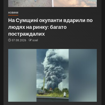
НОВИНИ
На Сумщині окупанти вдарили по
людях на ринку: багато
постраждалих
07.08.2026
soel