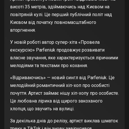
висоті 35 метрів, здіймаючись над Києвом на
повітряній кулі. Це перший публічний політ над
Києвом від початку повномасштабного
вторгнення.
У новій роботі автор супер-хіта «Провела
екскурсію» Parfeniuk продовжує розвивати
власне звучання, яке характеризується ліричними
мелодіями та текстами про кохання.
«Відриваючись» — новий сингл від Parfeniuk. Це
мелодійний романтичний хіп-хоп про особисті
почуття. Артист займає нішу хіп-хопу про особисте.
Це любовна лірика від щирого закоханого
хлопця, що звучить на вулиці.
За декілька днів до релізу, артист виклав шматок
треку в ТikTok і він знову завірусився.