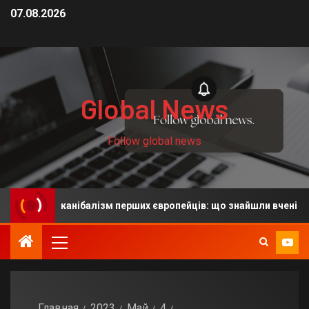
07.08.2026
Global News
Follow global news
ють на канібалізм перших європейців: що знайшли вчені
Главная
2023
Май
4