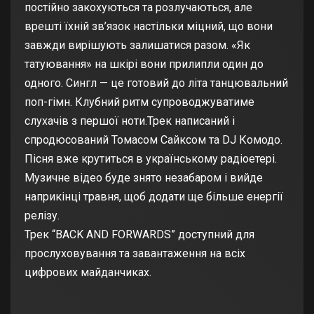
постійно закохуються та розлучаються, але
врешті їхній зв’язок настільки міцний, що вони
завжди вирішують залишатися разом. «Як
татуювання» на шкірі вони прилипли один до
одного. Сингл — це готовий до літа танцювальний
поп-гімн. Клубний ритм супроводжуватиме
слухачів з першої ноти.Трек написаний і
спродюсований Томасом Сайксом та DJ Комодо.
Пісня вже крутиться в українському радіоетері.
Музичне відео буде знято незабаром і вийде
наприкінці травня, щоб додати ще більше енергії
релізу.
Трек “BACK AND FORWARDS” доступний для
прослуховування та завантаження на всіх
цифрових майданчиках.