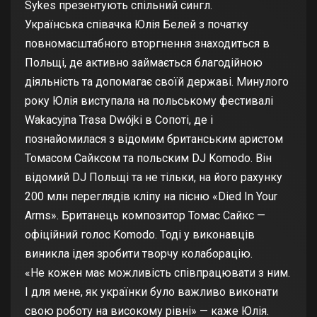
Sykes презентують спільний сингл.
Українська співачка Юлія Белей з початку
повномасштабного вторгнення знаходиться в
Польщі, де активно займається благодійною
діяльність та допомагає своїй державі. Минулого
року Юлія виступала на польському фестивалі
Wakacyjna Trasa Dwójki в Сопоті, де і
познайомилася з відомим британським аристом
Томасом Сайксом та польским DJ Komodo. Він
відомий DJ Польщі та не тільки, на його рахунку
200 млн переглядів кліпу на пісню «Died In Your
Arms». Британець композитор Томас Сайкс —
офіційний голос Komodo. Тоді у виконавців
виникла ідея зробити творчу колаборацію.
«Не кожен має можливість співпрацювати з ним.
І для мене, як українки було важливо виконати
свою роботу на високому рівні» — каже Юлія.