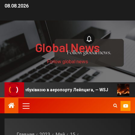
08.08.2026
Global News
Follow global news
 вибухівкою в аеропорту Лейпцига, — WSJ
На Київщин
Главная
2023
Май
15