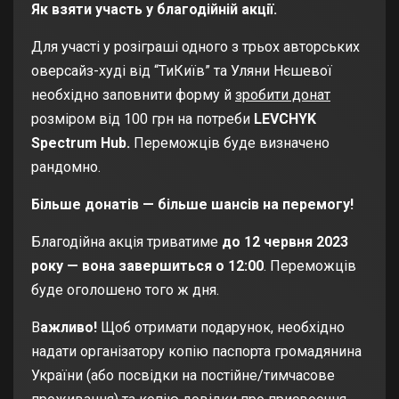
Як взяти участь у благодійній акції
.
Для участі у розіграші одного з трьох авторських
оверсайз-худі від “ТиКиїв” та Уляни Нєшевої
необхідно заповнити форму й
зробити донат
розміром від 100 грн на потреби
LEVCHYK
Spectrum Hub.
Переможців буде визначено
рандомно.
Більше донатів — більше шансів на перемогу!
Благодійна акція триватиме
до 12 червня 2023
року — вона завершиться о 12:00
. Переможців
буде оголошено того ж дня.
В
ажливо!
Щоб отримати подарунок, необхідно
надати організатору копію паспорта громадянина
України (або посвідки на постійне/тимчасове