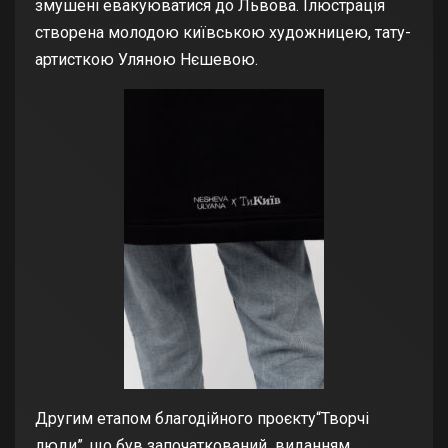
змушені евакуюватися до Львова. Ілюстрація
створена молодою київською художницею, тату-
артисткою Уляною Нєшевою.
Другим етапом благодійного проєкту“Творчі
люди”, що був започаткований виданням