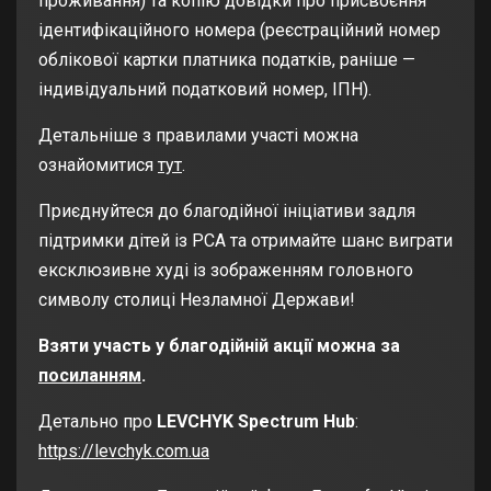
проживання) та копію довідки про присвоєння
ідентифікаційного номера (реєстраційний номер
облікової картки платника податків, раніше —
індивідуальний податковий номер, ІПН).
Детальніше з правилами участі можна
ознайомитися
тут
.
Приєднуйтеся до благодійної ініціативи задля
підтримки дітей із РСА та отримайте шанс виграти
ексклюзивне худі із зображенням головного
символу столиці Незламної Держави!
Взяти участь у благодійній акції можна за
посиланням
.
Детально про
LEVCHYK Spectrum Hub
:
https://levchyk.com.ua