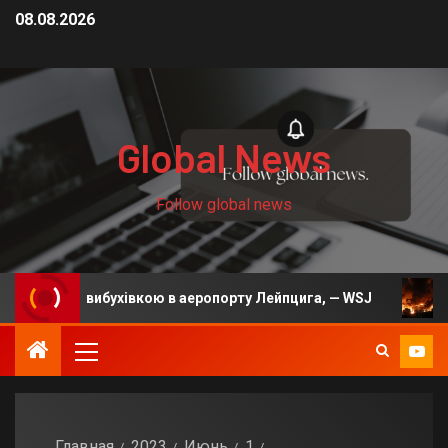
08.08.2026
Global News
Follow global news
н з вибухівкою в аеропорту Лейпцига, — WSJ
На Київ
Главная
2023
Июнь
1