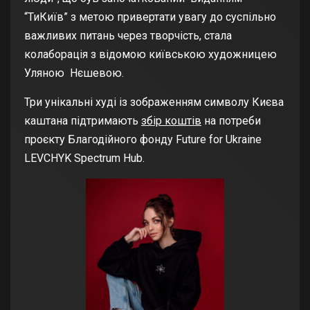
“ТиКиїв” з метою привертати увагу до суспільно
важливих питань через творчість, стала
колаборація з відомою київською художницею
Уляною Нєшевою.
Три унікальні худі із зображенням символу Києва
каштана підтримають
збір коштів
на потреби
проєкту Благодійного фонду Future for Ukraine
LEVCHYK Spectrum Hub.