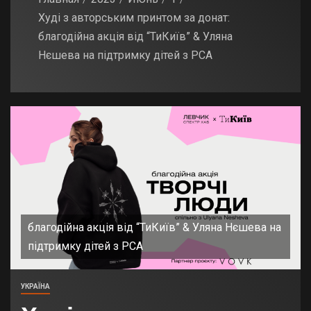
Худі з авторським принтом за донат:
благодійна акція від “ТиКиїв” & Уляна
Нєшева на підтримку дітей з РСА
благодійна акція від “ТиКиїв” & Уляна Нєшева на
підтримку дітей з РСА
УКРАЇНА