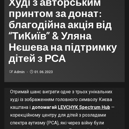
Худі з авторським
принтом за донат:
благодійна акція від
“ТиКиїв” & Уляна
Нєшева на підтримку
дітей з РСА
Admin
01.06.2023
Отримай шанс виграти одне з трьох унікальних
худі із зображенням головного символу Києва
каштана і
допомагай
LEVCHYK Spectrum Hub
—
корекційному центру для дітей з розладами
спектра аутизму (РСА), які через війну були