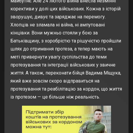
майбутнє. Але 24 лютого війна внесла незмінні
корективи у долі цих військових. Кожна з історій
зворушує, дивує та заряджає на перемогу.
Хлопців не зламала ні війна, ні ампутовані
кінцівки. Вони мужньо стояли у бою за
Батьківщину, з хоробрістю та рішучістю пройшли
шлях до отримання протеза, а тепер мають на
меті привернути увагу суспільства до теми
протезування та інтеграції військових у звичне
життя. А також, переконати бійця Вадима Міщука,
який вже зовсім скоро відправиться на
протезування та реабілітацію за кордон, що життя
із протезом — це більше ніж реальність.