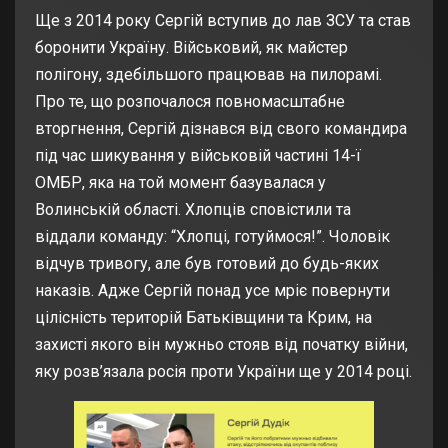
Ще з 2014 року Сергій вступив до лав ЗСУ та став
боронити Україну. Військовий, як майстер
полігону, здебільшого працював на пилорамі.
Про те, що розпочалося повномасштабне
вторгнення, Сергій дізнався від свого командира
під час шикування у військовій частині 14-ї
ОМБР, яка на той момент базувалася у
Волинській області. Хлопців сповістили та
віддали команду: “Хлопці, готуймося!”. Чоловік
відчув тривогу, але був готовий до будь-яких
наказів. Адже Сергій понад усе мріє повернути
цілісність територій Батьківщини та Крим, на
захисті якого він мужньо стояв від початку війни,
яку розв’язала росія проти України ще у 2014 році.