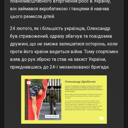
повномасштабного вторгнення росії в Україну,
він займався акробатикою і танцями й навчав
цього ремесла дітей.
24 лютого, як і більшість українців, Олександр
був стривожений, одразу збагнув та повідомив
дружині, що не зможе залишатися осторонь, коли
проти його країни ведеться війна. Тому спортсмен
взяв до рук зброю та став на захист України,
приєднавшись до 24-ї механізованої бригади.