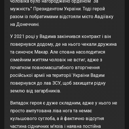
чоловіка було нагороджено орденом “За
мужність” Президентом України. Тоді герой
разом із побратимами відстояли місто Авдіївку
на Донеччині.
У 2021 році у Вадима закінчився контракт і він
повернувся додому, де на нього чекали дружина
та синочок Макар. Але сповна насолодитися
сімейним життям чоловік не встиг, адже з
початком повномасштабного вторгнення
російської армії на території України Вадим
повернувся до лав ЗСУ, щоб захищати рідну
землю від загарбників.
Випадок героя є дуже складним, адже у нього не
просто ампутована ліва нога та немає
кульшового суглоба, а й фактично відсутня
частина сідничних м’язів і наявна постійна