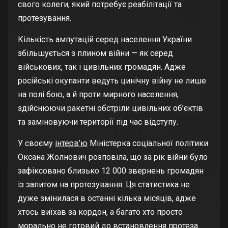
свого колеги, який потребує реабілітації та
протезування.
Кількість ампутацій серед населення України
збільшується з плином війни — як серед
військових, так і цивільних громадян. Адже
російські окупанти ведуть цинічну війну не лише
на полі бою, а й проти мирного населення,
здійснюючи ракетні обстріли цивільних об’єктів
та заміновуючи території під час відступу.
У своєму
інтерв’ю
Міністерка соціальної політики
Оксана Жолнович розповіла, що за рік війни було
зафіксовано близько 12 000 звернень громадян
із запитом на протезування. Ця статистика не
дуже змінилася в останні кілька місяців, адже
хтось виїхав за кордон, а багато хто просто
морально не готовий до встановлення протеза.