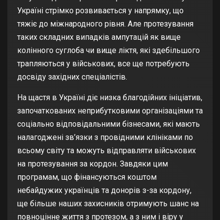
Україні стрімко розвивається у напрямку, що
тяжіє до міжнародного рівня. Але протезування
таких складних випадків ампутацій як вище
колінного суглоба чи вище ліктя, які здебільшого
трапляються у військових, все ще потребують
досвіду західних спеціалістів.
На щастя в Україні діє низка благодійних ініціатив,
започаткованих неприбутковими організаціями та
соціально відповідальними бізнесами, які мають
налагоджені зв’язки з провідними клініками по
всьому світу та можуть відправляти військових
на протезування за кордон. Завдяки цим
програмам, що фінансуються коштом
небайдужих українців та донорів з-за кордону,
ще більше наших захисників отримують шанс на
повноцінне життя з протезом, а з ним і віру у