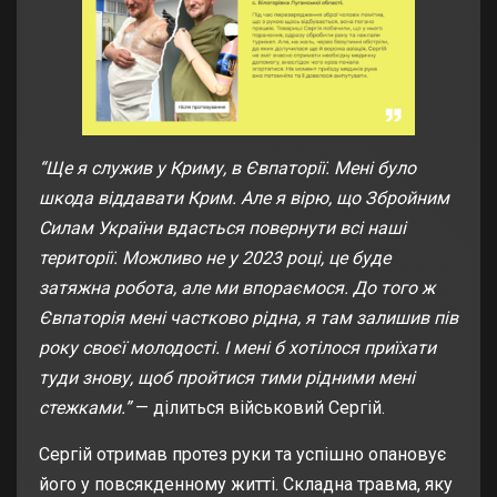
“Ще я служив у Криму, в Євпаторії. Мені було
шкода віддавати Крим. Але я вірю, що Збройним
Силам України вдасться повернути всі наші
території. Можливо не у 2023 році, це буде
затяжна робота, але ми впораємося. До того ж
Євпаторія мені частково рідна, я там залишив пів
року своєї молодості. І мені б хотілося приїхати
туди знову, щоб пройтися тими рідними мені
стежками.”
— ділиться військовий Сергій.
Сергій отримав протез руки та успішно опановує
його у повсякденному житті. Складна травма, яку