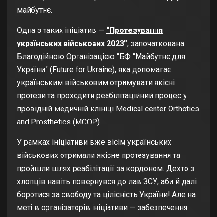
майбутнє.
Одна з таких ініціатив —
“Протезування
українських військових 2023”
, започаткована
Благодійною Організацією “БФ “Майбутнє для
України” (Future for Ukraine), яка допомагає
українським військовим отримувати якісні
протези та проходити реабілітаційний процес у
провідній медичній клініці
Medical center Orthotics
and Prosthetics (MCOP)
.
У рамках ініціативи вже вісім українських
військових отримали якісне протезування та
пройшли шлях реабілітації за кордоном. Дехто з
хлопців навіть повернувся до лав ЗСУ, аби й далі
боротися за свободу та цілісність України! Але на
меті в організаторів ініціативи — забезпечення