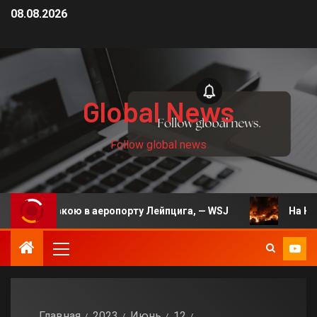
08.08.2026
Global News
Follow global news
кою в аеропорту Лейпцига, — WSJ
На Київщині через 
Главная
2023
Июнь
12