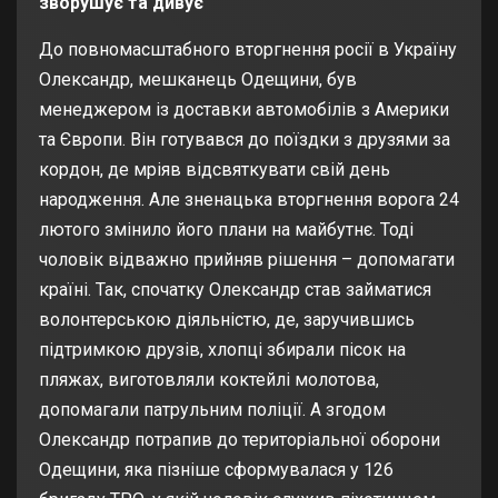
зворушує та дивує
До повномасштабного вторгнення росії в Україну
Олександр, мешканець Одещини, був
менеджером із доставки автомобілів з Америки
та Європи. Він готувався до поїздки з друзями за
кордон, де мріяв відсвяткувати свій день
народження. Але зненацька вторгнення ворога 24
лютого змінило його плани на майбутнє. Тоді
чоловік відважно прийняв рішення – допомагати
країні. Так, спочатку Олександр став займатися
волонтерською діяльністю, де, заручившись
підтримкою друзів, хлопці збирали пісок на
пляжах, виготовляли коктейлі молотова,
допомагали патрульним поліції. А згодом
Олександр потрапив до територіальної оборони
Одещини, яка пізніше сформувалася у 126