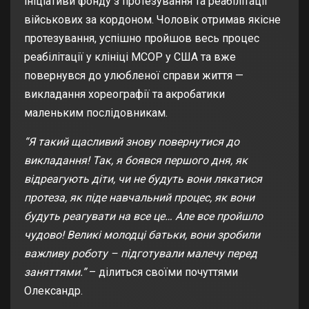
ініціативи фонду з протезування та реабілітації
військових за кордоном. Чоловік отримав якісне
протезування, успішно пройшов весь процес
реабілітації у клініці MCOP у США та вже
повернувся до улюбленої справи життя —
викладання хореографії та акробатики
маленьким послідовникам.
“Я такий щасливий знову повернутися до
викладання! Так, я боявся першого дня, як
відреагують діти, чи не будуть вони лякатися
протеза, як піде навчальний процес, як вони
будуть реагувати на все це… Але все пройшло
чудово! Великі молодці батьки, вони зробили
важливу роботу – підготували малечу перед
заняттями.”
– ділиться своїми почуттями
Олександр.