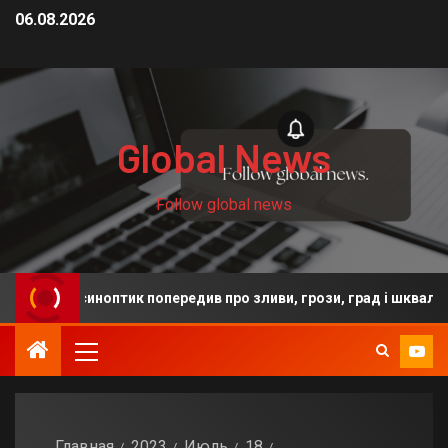
06.08.2026
Global News
Follow global news
: синоптик попередив про зливи, грози, град і шквали
Главная
2023
Июль
18