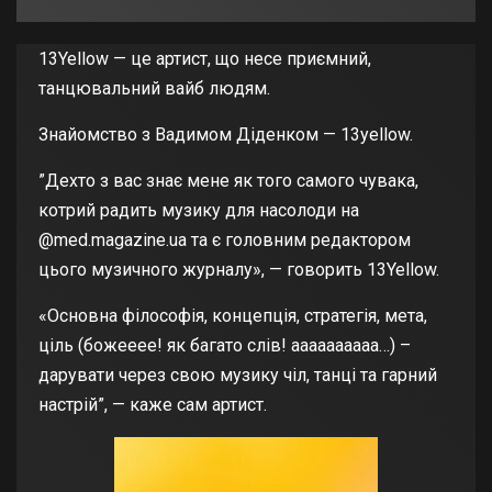
13Yellow — це артист, що несе приємний,
танцювальний вайб людям.
Знайомство з Вадимом Діденком — 13yellow.
”Дехто з вас знає мене як того самого чувака,
котрий радить музику для насолоди на
@med.magazine.ua та є головним редактором
цього музичного журналу», — говорить 13Yellow.
«Основна філософія, концепція, стратегія, мета,
ціль (божееее! як багато слів! аааааааааа…) –
дарувати через свою музику чіл, танці та гарний
настрій”, — каже сам артист.