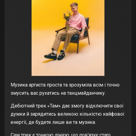
Музика артиста проста та зрозуміла всім і точно
змусить вас рухатись на танцмайданчику.
Дебютний трек «Там» дає змогу відключити свої
думки й зарядитись великою кількістю кайфової
енергії, де будете лише ви та музика.
Сам трек є тонкою лінією, що пов’язує старі