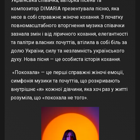
Українська співачка, авторка пісень та
композитор DIMARIA презентувала пісню, яка
несе в собі справжнє жіноче кохання. З початку
повномасштабного вторгнення музика співачки
зазнала змін і від ліричного кохання, елегантності
та палітри власних почуттів, втілила в собі біль за
долю України, силу та незламність українського
духу. Нова пісня — це особиста історія кохання.
«Покохала» — це перші справжні жіночі емоції,
симфонія музики та почуттів, що розкривають
внутрішнє «я» кожної дівчини, яка хоч раз у житті
розуміла, що «покохала не того».