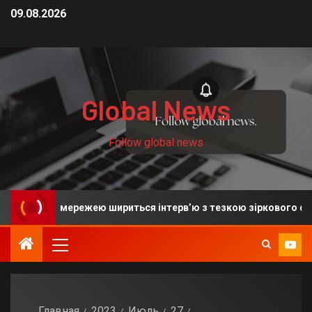
09.08.2026
Global News
Follow global news
аха: мережею шириться інтерв’ю з тезкою зіркового футболіст
Главная
2023
Июль
27