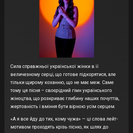
Сила справжньої української жінки в її
величезному серці, що готове підкорятися, але
тільки щирому коханню, що не має меж. Саме
тому ця пісня – своєрідний гімн українського
жіноцтва, що розкриває глибину наших почуттів,
жертовність і вміння бути вірною усім серцем.
«А я все йду до тих, кому чужа» — ці слова лейт-
мотивом проходять крізь пісню, як шлях до