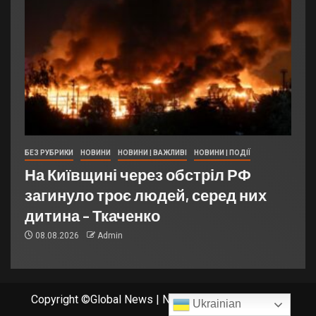
БЕЗ РУБРИКИ
НОВИНИ
НОВИНИ | ВАЖЛИВІ
НОВИНИ | ПОДІЇ
На Київщині через обстріл РФ
загинуло троє людей, серед них
дитина – Ткаченко
08.08.2026
Admin
Copyright ©Global News
|
Newsever
от AF themes.
Ukrainian