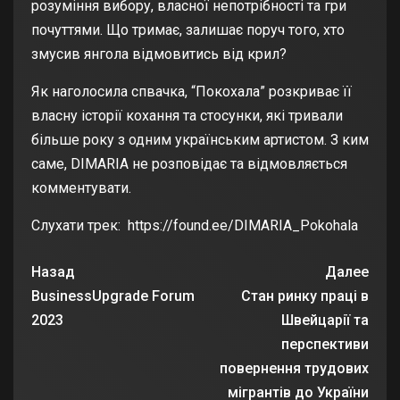
розуміння вибору, власної непотрібності та гри
почуттями. Що тримає, залишає поруч того, хто
змусив янгола відмовитись від крил?
Як наголосила спвачка, “Покохала” розкриває її
власну історії кохання та стосунки, які тривали
більше року з одним українським артистом. З ким
саме, DIMARIA не розповідає та відмовляється
комментувати.
Слухати трек:
https://found.ee/DIMARIA_Pokohala
Назад
Далее
BusinessUpgrade Forum
Стан ринку праці в
2023
Швейцарії та
перспективи
повернення трудових
мігрантів до України