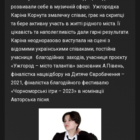
розвивали себе в музичній сфері. Ужгородка
Каріна Корнута змалечку співає, грає на скрипці
та бере активну участь в житті рідного міста. Її
цікавість та наполегливість дали гарні результати.
Каріна неодноразово виступала на сцені з
відомими українськими співаками, постійна
учасниця благодійних заходів, учасниця проєкту
«Ужгород – місто талантів» засновник А.Півень,
фіналістка нацвідбору на Дитяче Євробачення –
2021, фіналістка благодійного фестивалю
«Чорноморські ігри – 2023» в номінації
Авторська пісня.