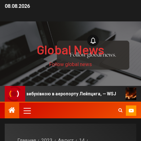
08.08.2026
Global News
Follow global news
з вибухівкою в аеропорту Лейпцига, — WSJ
На Київщи
Главная
2023
Август
14