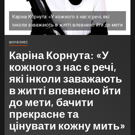
Каріна Корнута: «У кожного з нас є речі, які
інколи заважають в житті впевнено йти до мети
ШОУ БІЗНЕС
Каріна Корнута: «У
кожного з нас є речі,
які інколи заважають
в житті впевнено йти
до мети, бачити
прекрасне та
цінувати кожну мить»