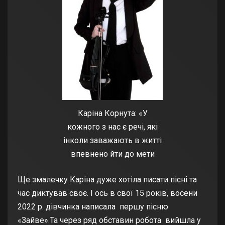
Каріна Корнута: «У
кожного з нас є речі, які
інколи заважають в житті
впевнено йти до мети
Ще змалечку Каріна дуже хотіла писати пісні та
час диктував своє. І ось в свої 15 років, восени
2022 р. дівчинка написала першу пісню
«Зайве».Та через ряд обставин робота вийшла у