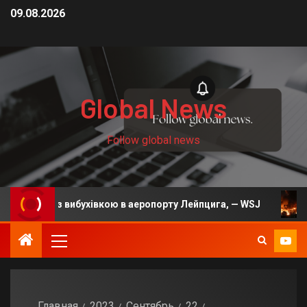
09.08.2026
Global News
Follow global news
рон з вибухівкою в аеропорту Лейпцига, — WSJ
На Ки
Главная
2023
Сентябрь
22