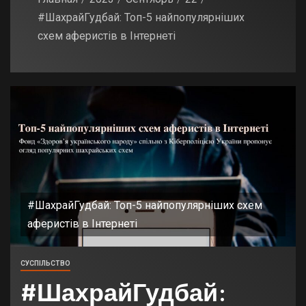
#ШахрайГудбай: Топ-5 найпопулярніших
схем аферистів в Інтернеті
#ШахрайГудбай: Топ-5 найпопулярніших схем
аферистів в Інтернеті
СУСПІЛЬСТВО
#ШахрайГудбай: