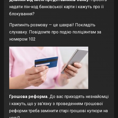
надати пін-код банківської карти і кажуть про її
блокування?
Припиніть розмову — це шахраї! Покладіть
слухавку. Повідомте про подію поліціянтам за
номером 102
Грошова реформа.
До вас приходять незнайомці
і кажуть, що у зв’язку з проведенням грошової
реформи треба замінити старі грошові купюри на
нові?