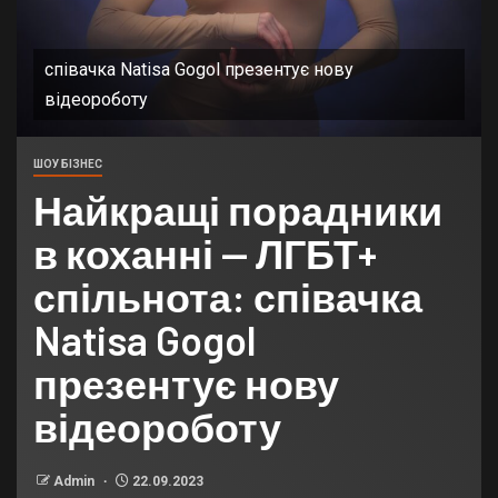
співачка Natisa Gogol презентує нову
відеороботу
ШОУ БІЗНЕС
Найкращі порадники
в коханні — ЛГБТ+
спільнота: співачка
Natisa Gogol
презентує нову
відеороботу
Admin
22.09.2023