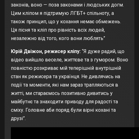
законів, воно — поза законами і людських догм.
Цим кліпом я підтримую ЛГБТ+ спільноту, а
також принцип, що у кохання немає обмежень.
Ця пісня та кліп про рівність всіх людей,
незалежно від того, кого вони люблять”
Юрій Двіжон, режисер кліпу:
“Я дуже радий, що
відео вийшло веселе, життєве та з гумором. Воно
повністю розкриває мій теперішній внутрішній
стан як режисера та українця. Не дивлячись на
події та моменти, які нам зараз трапляються в
житті, ми стараємось позитивно дивитись у
майбутнє та знаходити приводу для радості та
сміху. Головне аби поряд були вірні кохані та
друзі”.