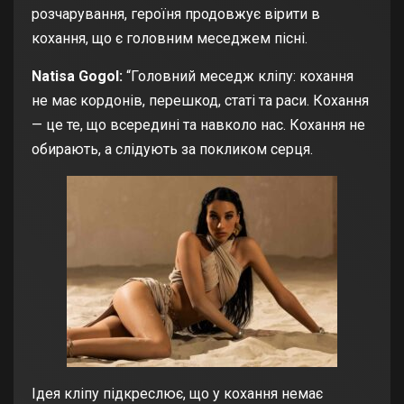
розчарування, героїня продовжує вірити в
кохання, що є головним меседжем пісні.
Natisa Gogol:
“Головний меседж кліпу: кохання
не має кордонів, перешкод, статі та раси. Кохання
— це те, що всередині та навколо нас. Кохання не
обирають, а слідують за покликом серця.
Ідея кліпу підкреслює, що у кохання немає