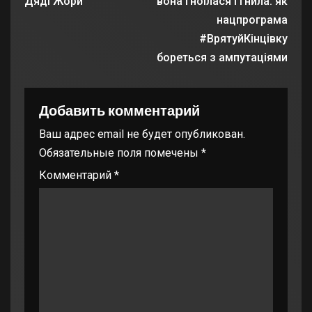
Дяді Жори
вона гноїлася і гнила: як
нацпрограма
#ВрятуйКінцівку
бореться з ампутаціями
Добавить комментарий
Ваш адрес email не будет опубликован.
Обязательные поля помечены
*
Комментарий
*