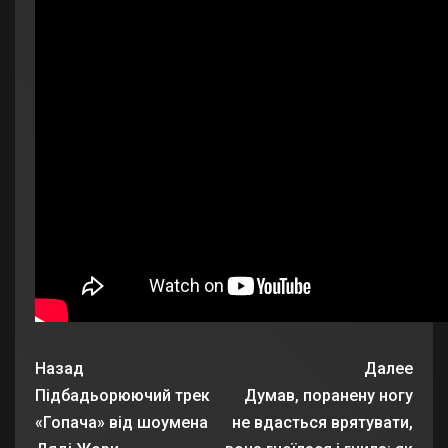
Назад
Далее
Підбадьорюючий трек
Думав, поранену ногу
«Гопача» від шоумена
не вдасться врятувати,