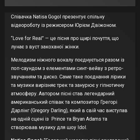
Співачка Natisa Gogol презентує спільну
відеороботу із режисером Юрієм Двіжоном.
“Love for Real” — це пісня про щирі почуття, що
лунає з вуст закоханої жінки.
Мелодизм ніжного вокалу поєднується разом із
поп-саундом з елементами синт-вейву з ретро-
звучанням та диско. Саме таке поєднання лірики
та музики вирізняє трек та занурює у гіпнотичну
атмосферу. Автором пісні став легендарний
американський співак та композитор Грегорі
Дарлінг (Gregory Darling), який в свій час виступав
на одній сцені із Prince та Bryan Adams та
створював музику для шоу Idol.