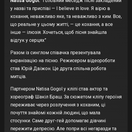
Natisa Gogol:
“Головний меседж пісні закладений
у назві та приспіві — I believe in love. Я вірю в
кохання, неважливо яке, та неважливо з ким. Все,
що реальне у цьому житті, — це кохання, а все
інше — ілюзія. Хочеться, щоб пісня знайшла
відгук у серцях”
Разом із синглом співачка презентувала
екранізацію на пісню. Режисером відеороботи
став Юрій Двіжон. Це друга спільна робота
митців.
Партнером Natisa Gogol у кліпі став актор та
хореограф Шакіл Браш. За сюжетом кліпу героїня
переживає через розлучення з коханим, ці
почуття знайомі кожній людині, що мала
стосунки. Саме друг-гей допомагає дівчині
пережити депресію. Але попри всі негаразди та