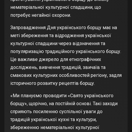
нематеріальної культурної спадщини, що
потребує негайної охорони.
Запровадження Дня українського борщу має на
меті збереження та відродження української
культурної спадщини через відзначення та
популяризацію традиційного українського борщу.
Це важливе джерело для етнографічних
досліджень, вивчення традицій, звичаїв та
смакових культурних особливостей регіону, задля
історичного розвитку рецептів борщу.
«Ми плануємо проводити «Свято українського
борщу», щорічно, на постійній основі. Такі заходи
сприяють посиленню суспільної уваги до
традицій української кухні та культури,
збереженню нематеріальної культурної