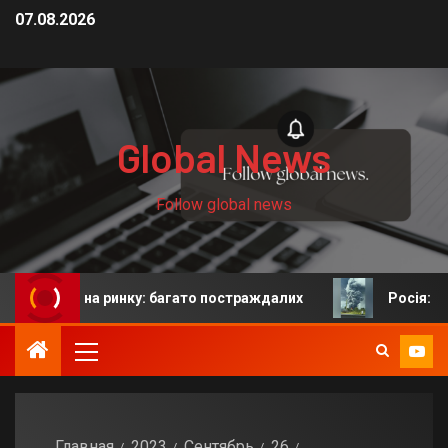
07.08.2026
Global News
Follow global news
х на ринку: багато постраждалих
Росія: у Єкатеринб
Главная
2023
Сентябрь
26