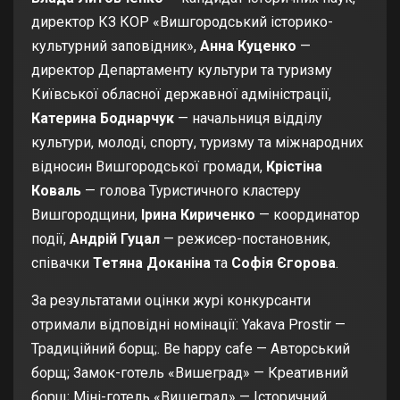
директор КЗ КОР «Вишгородський історико-
культурний заповідник»,
Анна Куценко
—
директор Департаменту культури та туризму
Київської обласної державної адміністрації,
Катерина Боднарчук
— начальниця відділу
культури, молоді, спорту, туризму та міжнародних
відносин Вишгородської громади,
Крістіна
Коваль
— голова Туристичного кластеру
Вишгородщини,
Ірина Кириченко
— координатор
події,
Андрій Гуцал
— режисер-постановник,
співачки
Тетяна Доканіна
та
Софія Єгорова
.
За результатами оцінки журі конкурсанти
отримали відповідні номінації: Yakava Prostir —
Традиційний борщ;. Be happy cafe — Авторський
борщ; Замок-готель «Вишеград» — Креативний
борщ; Міні-готель «Вишеград» — Історичний