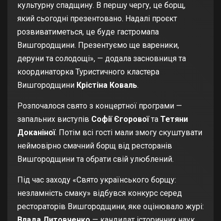
культурну спадщину. В першу чергу, це борщ,
який сьогодні презентовано. Надалі проєкт
розвиватиметься, це буде
гастромапа
Вишгородщини. Презентуємо ще вареники,
деруни та солодощі», — додала засновниця та
координаторка Туристичного кластера
Вишгородщини
Крістіна Коваль
.
Розпочалося свято з концертної програми —
запальних виступів
Софії Єгорової
та
Тетяни
Доканіної
. Потім всі гості мали змогу скуштувати
неймовірно смачний борщ від ресторанів
Вишгородщини та обрати свій улюблений.
Під час заходу «Свято українського борщу:
незламність смаку» відбувся конкурс серед
рестораторів Вишгородщини, яке оцінювало журі:
Влада Литовченко
— кандидат історичних наук,