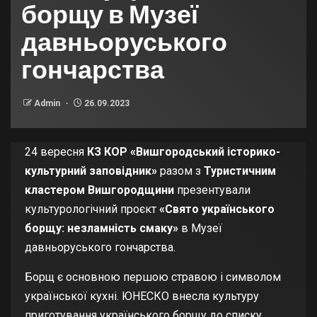
борщу в Музеї
давньоруського
гончарства
Admin
26.09.2023
24 вересня
КЗ КОР «Вишгородський історико-
культурний заповідник»
разом з
Туристичним
кластером Вишгородщини
презентували
культурологічний проєкт
«Свято українського
борщу: незламність смаку»
в Музеї
давньоруського гончарства.
Борщ є основною першою стравою і символом
української кухні. ЮНЕСКО внесла культуру
приготування українського борщу до списку