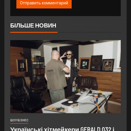
БІЛЬШЕ НОВИН
ШОУ БІЗНЕС
Українські хітмейкери GERALD 032 і