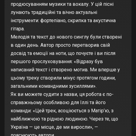
продюсуванням музики та вокалу. У цій пісні
лунають традиційні та вічно актуальні
інструменти: фортепіано, скрипка та акустична
гітара.
Мелодія та текст до нового синглу були створені
в один день. Автор просто перетворив свій
досвід та емоції на ноти, що почуєте і ви після
першого прослуховування: «Відразу був
написаний текст і створено мотив. Ми вперше у
цьому треку створили мінус протягом години,
загальними командними зусиллями».
Як ви можете судити з назви, ця робота є по-
справжньому особливою для Іллі та його
команди: «Цей трек, асоціюється з Матір’ю, з
найближчою та рідною людиною. Через те, що
Україна — це місце, де ми виросли», —
пояснюють автори.