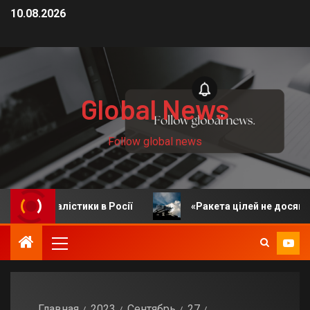
10.08.2026
Global News
Follow global news
лістики в Росії
«Ракета цілей не досягла»: у ЗСУ 
Главная
2023
Сентябрь
27