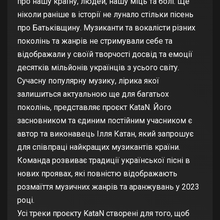
про нашу країну, людей, нашу міць та болі. Ще
ніколи раніше в історії не лунало стільки пісень
про Батьківщину. Музиканти та вокалісти різних
поколінь та жанрів не стримували себе та
відображали у своїй творчості досвід та емоції
десятків мільйонів українців з усього світу.
Сучасну популярну музику, лірика якої
залишиться актуальною ще для багатьох
поколінь, представляє проєкт KataN. Його
засновником та єдиним постійним учасником є
автор та виконавець Ілля Катан, який запрошує
для співпраці найкращих музикантів країни.
Команда розвиває традиції української пісні в
нових проявах, які повністю відображають
розмаїття музичних жанрів та аранжувань у 2023
році.
Усі треки проєкту KataN створені для того, щоб