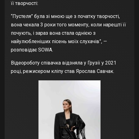
її творчості:
“Пустеля” була зі мною ще з початку творчості,
вона чекала 3 роки того моменту, коли нарешті її
почують, і зараз вона стала однією з
найулюбленіших пісень моїх слухачів”, —
розповідає SOWA.
Відеороботу співачка відзняла у Грузії у 2021
році, режисером кліпу став Ярослав Савчак.