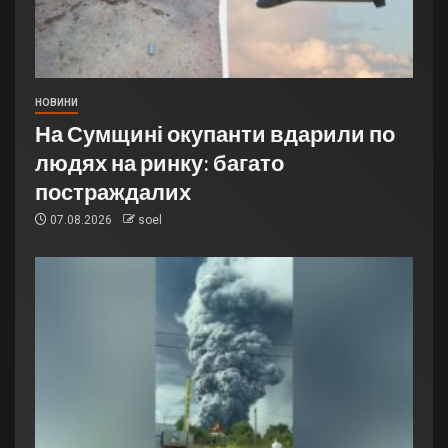
НОВИНИ
На Сумщині окупанти вдарили по
людях на ринку: багато
постраждалих
07.08.2026
soel