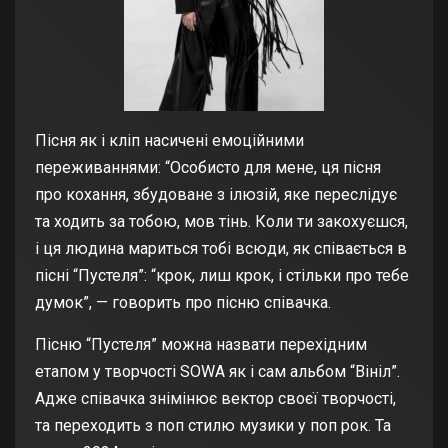
Пісня як і кліп насичені емоційними
переживаннями: “Особисто для мене, ця пісня
про кохання, збудоване з ілюзій, яке переслідує
та ходить за тобою, мов тінь. Коли ти закохуєшся,
і ця людина мариться тобі всюди, як співається в
пісні “Пустеля”: “крок, лиш крок, і стільки про тебе
думок”, — говорить про пісню співачка.
Пісню “Пустеля” можна назвати перехідним
етапом у творчості SOWA як і сам альбом “Вініл”.
Адже співачка знімінює вектор своєї творчості,
та переходить з поп стилю музики у поп рок. Та