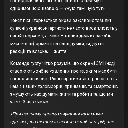
провідний сингл зі свого нового альбому з
однойменною назвою — «Чую там, чую тут».
Текст пісні торкається вкрай важливих тем, які
сучасні українські артисти не часто висвітлюють у
своїй творчості, а саме — вплив деяких засобів
масової інформації на наші думки, відчуття,
реакції та власне, — життя.
Команда гурту чітко розуміє, що окремі ЗМІ іноді
створюють хибне уявлення про те, яким має бути
навколишній світ. Різні наративи, які транслюють
нам з наших телевізорів, приймачів та смартфонів
змушують нас думати, жити та робити те, що ми
часто й не хочемо.
«При першому прослуховування вам може
здатися, що пісня має легковажний настрій, але