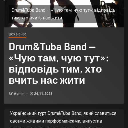
Drum&Tuba Band — «Чую там, чую тут»: відповідь
тим, хто вчить нас жити
ШОУ БІЗНЕС
Drum&Tuba Band —
«Чую там, чую тут»:
відповідь тим, хто
вчить нас жити
Admin
24.11.2023
Український гурт Drum&Tuba Band, який славиться
своїми живими перформансами, випустив