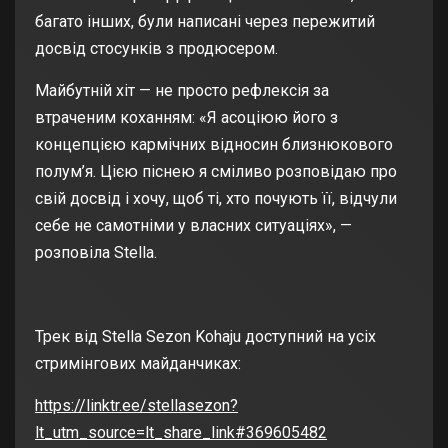
багато інших, були написані через пережитий
досвід стосунків з продюсером.
Майбутній хіт — не просто рефлексія за
втраченим коханням: «Я асоціюю його з
концепцією кармічних відносин близнюкового
полум’я. Цією піснею я сміливо розповідаю про
свій досвід і хочу, щоб ті, хто почують її, відчули
себе не самотніми у власних ситуаціях», —
розповіла Stella.
Трек від Stella Sezon Kohaju доступний на усіх
стримінгових майданчиках:
https://linktr.ee/stellasezon?
lt_utm_source=lt_share_link#369605482