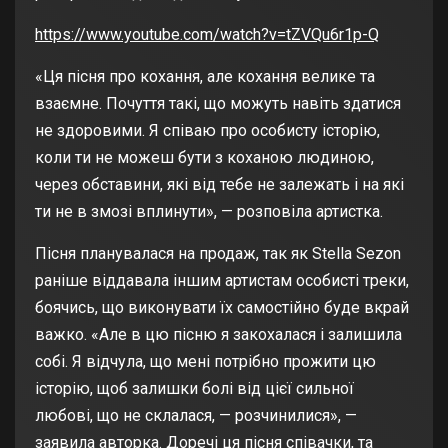
https://www.youtube.com/watch?v=tZVQu6r1p-Q
«Ця пісня про кохання, але кохання велике та
взаємне. Почуття такі, що можуть навіть здатися
не здоровими. Я співаю про особисту історію,
коли ти не можеш бути з коханою людиною,
через обставини, які від тебе не залежать і на які
ти не в змозі вплинути», — розповіла артистка.
Пісня планувалася на продаж, так як Stella Sezon
раніше віддавала іншим артистам особисті треки,
боячись, що виконувати їх самостійно буде вкрай
важко. «Але в цю пісню я закохалася і залишила
собі. Я відчула, що мені потрібно прожити цю
історію, щоб залишки болі від цієї сильної
любові, що не склалася, — розчинилися», —
заявила авторка. Доречі ця пісня співачки, та