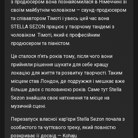
з продюсером вона познайомилася в Німеччині зі
своїм майбутнім чоловіком — саунд-продюсером
та співавтором Тімоті і увесь цей час вона
STELLA SEZON працює у творчому тандемі з
чоловіком Тімоті, який є професійним
продюсером та піаністом.
Це сталося п’ять років тому, після чого вони
прийняли рішення шукати для себе кращу
локацію для життя та розвитку творчості. Таким
місцем став Лондон, де подружжя і мешкає вже
більше двох с половиною років. Саме тут Stella
Sezon знайшла своє натхнення та місце на
музичній сцені.
Перезапуск власної кар’єри Stella Sezon почала з
особистого та чуттєвого треку, який повністю
розкриває її досвід — Kohaju.