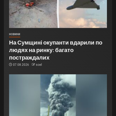
НОВИНИ
На Сумщині окупанти вдарили по
людях на ринку: багато
постраждалих
07.08.2026
soel