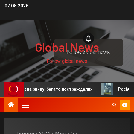
07.08.2026
Global News
Follow global news
дях на ринку: багато постраждалих
Росія: у Єкатери
Главная
2024
Март
5