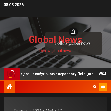
08.08.2026
Global News
Follow global news
з Росією дрон з вибухівкою в аеропорту Лейпцига, — WSJ
Главная
2024
Май
27