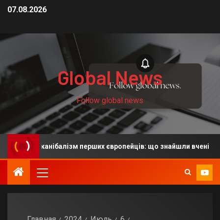
07.08.2026
Global News
Follow global news
ть на канібалізм перших європейців: що знайшли вчені
Главная
2024
Июль
6