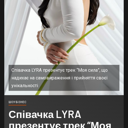
Співачка LYRA презентує трек “Моя сила”, що
надихає на самовираження і прийняття своєї
унікальності
ШОУ БІЗНЕС
Співачка LYRA
презентує трек “Моя