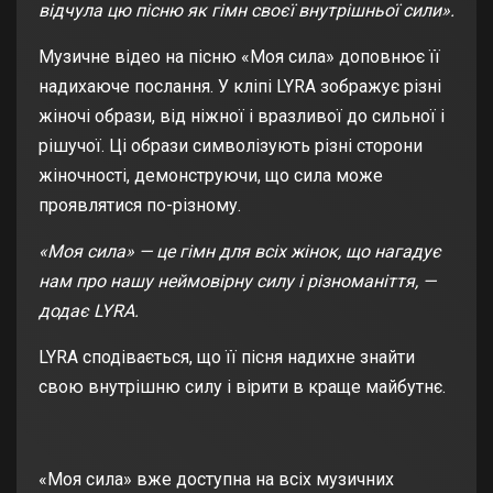
відчула цю пісню як гімн своєї внутрішньої сили».
Музичне відео на пісню «Моя сила» доповнює її
надихаюче послання. У кліпі LYRA зображує різні
жіночі образи, від ніжної і вразливої до сильної і
рішучої. Ці образи символізують різні сторони
жіночності, демонструючи, що сила може
проявлятися по-різному.
«Моя сила» — це гімн для всіх жінок, що нагадує
нам про нашу неймовірну силу і різноманіття, —
додає LYRA.
LYRA сподівається, що її пісня надихне знайти
свою внутрішню силу і вірити в краще майбутнє.
«Моя сила» вже доступна на всіх музичних