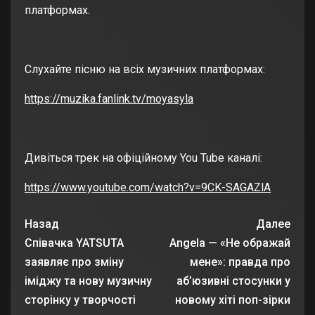
платформах.
Слухайте пісню на всіх музичних платформах:
https://muzika.fanlink.tv/moyasyla
Дивіться трек на офіційному You Tube каналі:
https://www.youtube.com/watch?v=9CK-SAGAZlA
Назад
Далее
Співачка YATSUTA
Angela — «Не ображай
заявляє про зміну
мене»: правда про
іміджу та нову музичну
аб’юзивні стосунки у
сторінку у творчості
новому хіті поп-зірки