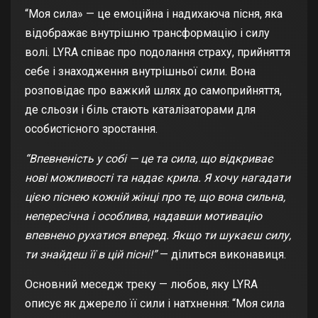
“Моя сила» — це емоційна і надихаюча пісня, яка
відображає внутрішню трансформацію і силу
волі. LYRA співає про подолання страху, прийняття
себе і знаходження внутрішньої сили. Вона
розповідає про важкий шлях до самоприйняття,
де сльози і біль стають каталізаторами для
особистісного зростання.
“Впевненість у собі — це та сила, що відкриває
нові можливості та надає крила. Я хочу нагадати
цією піснею кожній жінці про те, що вона сильна,
непересічна і особлива, надавши мотивацію
впевнено рухатися вперед. Якщо ти шукаєш силу,
ти знайдеш її в цій пісні!”
— ділиться виконавиця.
Основний меседж треку — любов, яку LYRA
описує як джерело її сили і натхнення: “Моя сила