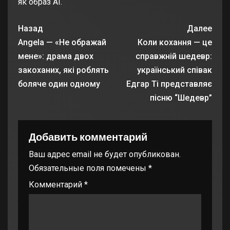
як образ AI.
Назад
Далее
Angela — «Не ображай
Коли кохання — це
мене»: драма двох
справжній шедевр:
закоханих, які роблять
український співак
боляче один одному
Едгар Ті представляє
пісню “Шедевр”
Добавить комментарий
Ваш адрес email не будет опубликован.
Обязательные поля помечены
*
Комментарий
*