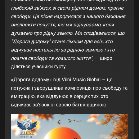
глибокий зв’язок зі своїм рідним домом, прагне
свободи. Ця пісня народилася з нашого бажання
висловити почуття, які ми відчуваємо, коли
думаємо про рідну землю. Ми сподіваємося, що
“Дорога додому” стане гімном для всіх, хто
відчуває ностальгію за рідною землею і хто
прагне свободи та кращого життя”,
— широ
діляться учасники гурту.
«Дорога додому» від Vilni Music Global — це
потужна і зворушлива композиція про свободу та
еміграцію, яка відлунює в серцях тих, хто
відчуває зв’язок зі своєю батьківщиною.