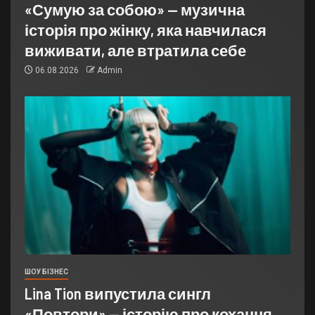
«Сумую за собою» — музична
історія про жінку, яка навчилася
виживати, але втратила себе
06.08.2026
Admin
ШОУ БІЗНЕС
Lina Tion випустила сингл
«Повтори» — історію про кохання,