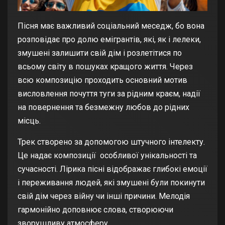
Пісня має важливий соціальний меседж, бо вона
розповідає про долю емігрантів, які, як і лелеки,
змушені залишити свій дім і розлетітися по
всьому світу в пошуках кращого життя. Через
всю композицію проходить основний мотив
висловлення почуття туги за рідним краєм, надії
на повернення та безмежну любов до рідних
місць.
Трек створено за допомогою штучного інтелекту.
Це надає композиції особливої унікальності та
сучасності. Лірика пісні відображає глибокі емоції
і переживання людей, які змушені були покинути
свій дім через війну чи інші причини. Мелодія
гармонійно доповнює слова, створюючи
зворушливу атмосферу.