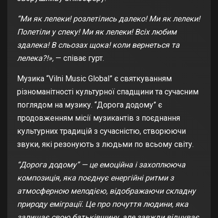
“Ми як лелеки! розлетілись далеко! Ми як лелеки!
Полетіли у спеку! Ми як лелеки! Всіх любим
здалека! В сльозах щока! коли вернеться та
лелека?!»,
— співає гурт.
Музика “Vilni Music Global” є святкуванням
різноманітності культурної спадщини та сучасним
поглядом на музику. “Дорога додому” є
продовженням місії музикантів з поєднання
культурних традицій з сучасністю, створюючи
звуки, які резонують з людьми по всьому світу.
“Дорога додому” — це емоційна і захоплююча
композиція, яка поєднує енергійні ритми з
атмосферною мелодією, відображаючи складну
природу еміграції. Це про почуття людини, яка
залишає свою батьківщину, але завжди відчуває