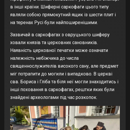
в інші країни. Шиферні саркофаги цього типу
являли собою прямокутний ящик із шести плит і
на теренах Русі були найпоширенішими.
Зазвичай в саркофагах з овруцького шиферу
ховали князів та церковних сановників.
Наявність церковної печатки може означати
належність небіжчика до числа
священнослужителів високого сану, але предмет
міг потрапити до могили і випадково. В церкві
свв. Бориса і Гліба та біля неї могли знаходитись і
інші поховання в саркофагах, рештки яких були
знайдені археологами під час розкопок.