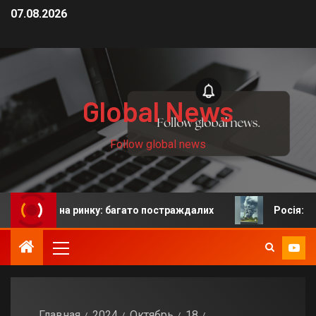
07.08.2026
Global News
Follow global news
 на ринку: багато постраждалих
Росія: у Єкатеринб
Главная
2024
Октябрь
18