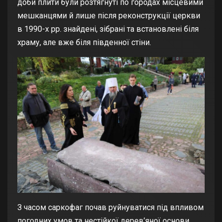
доби плити були розтягнуті по городах місцевими
мешканцями й лише після реконструкції церкви
в 1990-х рр. знайдені, зібрані та встановлені біля
храму, але вже біля південної стіни.
З часом саркофаг почав руйнуватися під впливом
погодних умов та нестійкої дерев’яної основи,