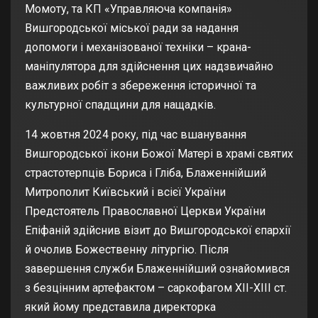
Момоту, та КП «Управляюча компанія»
Вишгородської міської ради за надання
допомоги і механізованої техніки – крана-
маніпулятора для здійснення цих надзвичайно
важливих робіт з збереження історичної та
культурної спадщини для нащадків.
14 жовтня 2024 року, під час вшанування
Вишгородської ікони Божої Матері в храмі святих
страстотерпців Бориса і Гліба, Блаженнійший
Митрополит Київський і всієї України
Предстоятель Православної Церкви України
Епіфаній здійснив візит до Вишгородської єпархії
й очолив Божественну літургію. Після
завершення служби Блаженнійший ознайомився
з безцінним артефактом – саркофагом ХІІ-ХІІІ ст.
який йому представила директорка