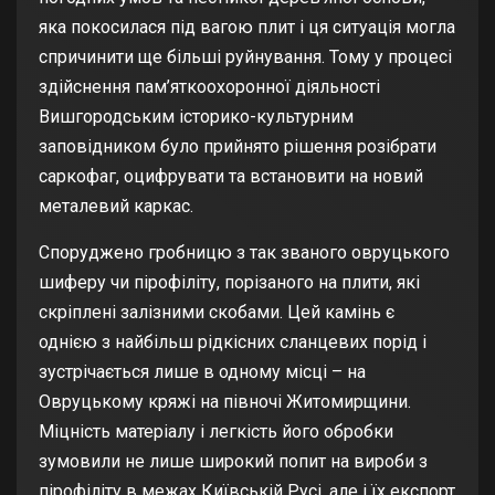
яка покосилася під вагою плит і ця ситуація могла
спричинити ще більші руйнування. Тому у процесі
здійснення пам’яткоохоронної діяльності
Вишгородським історико-культурним
заповідником було прийнято рішення розібрати
саркофаг, оцифрувати та встановити на новий
металевий каркас.
Споруджено гробницю з так званого овруцького
шиферу чи пірофіліту, порізаного на плити, які
скріплені залізними скобами. Цей камінь є
однією з найбільш рідкісних сланцевих порід і
зустрічається лише в одному місці – на
Овруцькому кряжі на півночі Житомирщини.
Міцність матеріалу і легкість його обробки
зумовили не лише широкий попит на вироби з
пірофіліту в межах Київській Русі, але і їх експорт