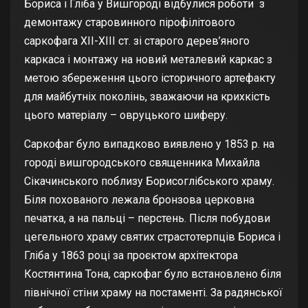
Бориса і Гліба у Вишгороді відбулися роботи з
демонтажу старовинного пірофілітового
саркофага ХІІ-ХІІІ ст. зі старого дерев’яного
каркаса і монтажу на новий металевий каркас з
метою збереження цього історичного артефакту
для майбутніх поколінь, зважаючи на крихкість
цього матеріалу – овруцького шиферу.
Саркофаг було випадково виявлено у 1853 р. на
городі вишгородського священника Михайла
Сікачинського поблизу Борисоглібського храму.
Біля похованого лежала бронзова церковна
печатка, а на пальці – перстень. Після побудови
цегельного храму святих страстотерпців Бориса і
Гліба у 1863 році за проєктом архітектора
Костянтина Тона, саркофаг було встановлено біля
північної стіни храму на постаменті. За радянської