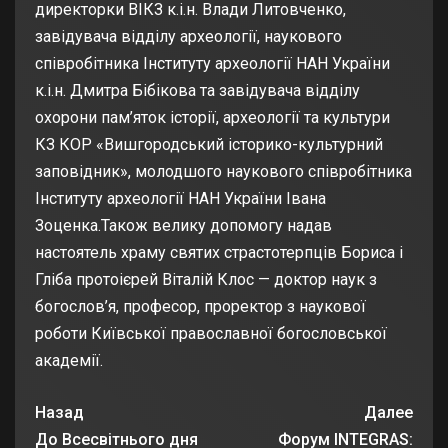
директорки ВІКЗ к.і.н. Влади Литовченко,
завідувача відділу археології, наукового
співробітника Інституту археології НАН України
к.і.н. Дмитра Бібікова та завідувача відділу
охорони пам’яток історії, археології та культури
КЗ КОР «Вишгородський історико-культурний
заповідник», молодшого наукового співробітника
Інституту археології НАН України Івана
Зоценка.Також велику допомогу надав
настоятель храму святих страстотерпців Бориса і
Гліба протоієрей Віталій Клос — доктор наук з
богослов’я, професор, проректор з наукової
роботи Київської православної богословської
академії.
Назад
Далее
До Всесвітнього дня
Форум INTEGRAS: