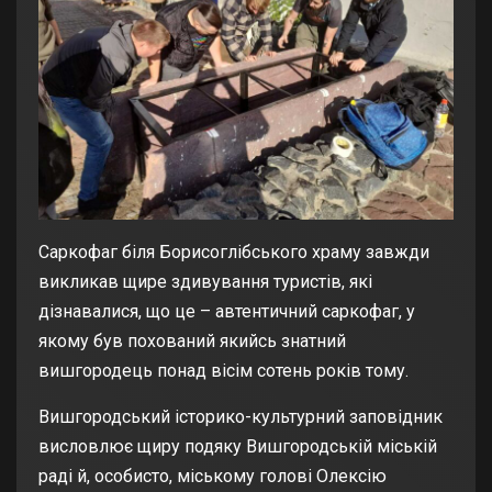
Саркофаг біля Борисоглібського храму завжди
викликав щире здивування туристів, які
дізнавалися, що це – автентичний саркофаг, у
якому був похований якийсь знатний
вишгородець понад вісім сотень років тому.
Вишгородський історико-культурний заповідник
висловлює щиру подяку Вишгородській міській
раді й, особисто, міському голові Олексію