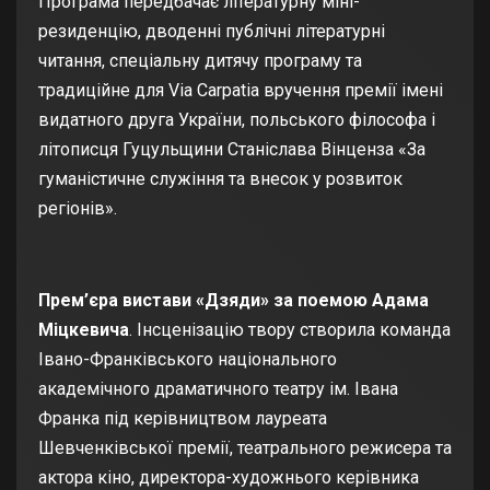
Програма передбачає літературну міні-
резиденцію, дводенні публічні літературні
читання, спеціальну дитячу програму та
традиційне для Via Carpatia вручення премії імені
видатного друга України, польського філософа і
літописця Гуцульщини Станіслава Вінценза «За
гуманістичне служіння та внесок у розвиток
регіонів».
Прем’єра вистави «Дзяди» за поемою Адама
Міцкевича
. Інсценізацію твору створила команда
Івано-Франківського національного
академічного драматичного театру ім. Івана
Франка під керівництвом лауреата
Шевченківської премії, театрального режисера та
актора кіно, директора-художнього керівника