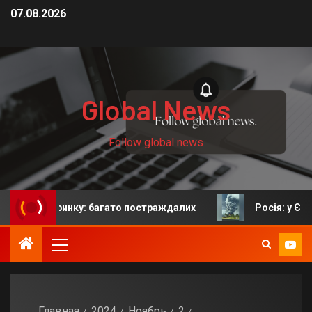
07.08.2026
Global News
Follow global news
 ринку: багато постраждалих
Росія: у Єкатеринбурзі
Главная
2024
Ноябрь
2