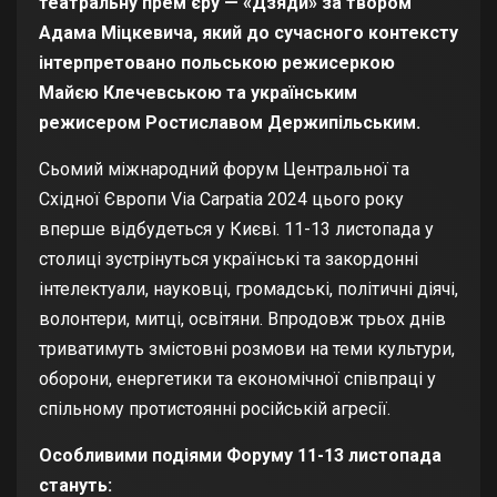
театральну прем’єру — «Дзяди» за твором
Адама Міцкевича, який до сучасного контексту
інтерпретовано польською режисеркою
Майєю Клечевською та українським
режисером Ростиславом Держипільським.
Сьомий міжнародний форум Центральної та
Східної Європи Via Carpatia 2024 цього року
вперше відбудеться у Києві. 11-13 листопада у
столиці зустрінуться українські та закордонні
інтелектуали, науковці, громадські, політичні діячі,
волонтери, митці, освітяни. Впродовж трьох днів
триватимуть змістовні розмови на теми культури,
оборони, енергетики та економічної співпраці у
спільному протистоянні російській агресії.
Особливими подіями
Форуму 11-13 листопада
стануть: