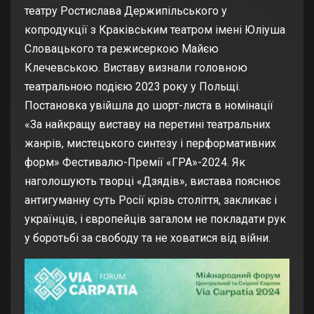
театру Ростислава Держипільського у
копродукції з Краківським театром імені Юліуша
Словацького та режисеркою Майєю
Клечевською. Виставу визнали головною
театральною подією 2023 року у Польщі.
Постановка увійшла до шорт-листа в номінації
«За найкращу виставу на перетині театральних
жанрів, мистецького синтезу і перформативних
форм» Фестивалю-Премії «ГРА»-2024. Як
наголошують творці «Дзядів», вистава пояснює
антигуманну суть Росії крізь століття, закликає і
українців, і європейців загалом не покладати рук
у боротьбі за свободу та не ховатися від війни.