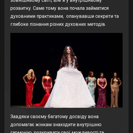
зовнішньому світі, але й у внутрішньому
розвитку. Саме тому вона почала займатися
духовними практиками, опанувавши секрети та
глибоке пізнання різних духовних методів.
Завдяки своєму багатому досвіду вона
допомагає жінкам знаходити внутрішню
гармонію, розкривати свої можливості та