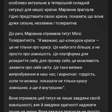
особливо актуальне в теперішній складній
ситуації для нашої країни. Маріанна прагнула
гідно представити свою країну, показати, що вона
дуже сильна, незламна і толерантна.
До речі, Маріанна отримала титут Місіс
Толерантність:
“Я вважаю, що конкурси краси —
це не тільки про красу. Це набагато більше, а не
просто про зовнішість. Це платформа для
розкриття себе, для прояву себе, це можливість
заявити про себе світу. Це таке велике
випробування в наш час, і водночас гордість,
коли ти можеш показати не тільки красу
зовнішню, а ще й внутрішню”.
Вона отримала цей титул не лише завдяки своїй
зовнішності, але й завдяки здатності надихати
інших на зміни. Вона завжди прагнула не просто