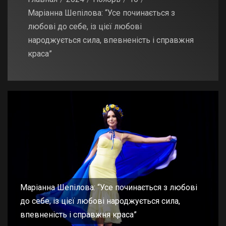
Маріанна Шепілова: “Усе починається з
любові до себе, із цієї любові
народжується сила, впевненість і справжня
краса”
Маріанна Шепілова: “Усе починається з любові
до себе, із цієї любові народжується сила,
впевненість і справжня краса”