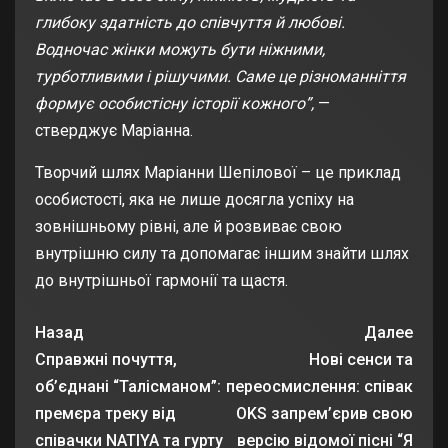
глибоку здатність до співчуття й любові.
Водночас жінки можуть бути ніжними,
турботливими і рішучими. Саме це різноманніття
формує особистісну історії кожного”,
—
стверджує Маріанна.
Творчий шлях Маріанни Шепілової – це приклад
особистості, яка не лише досягла успіху на
зовнішньому рівні, але й розвиває свою
внутрішню силу та допомагає іншим знайти шлях
до внутрішньої гармонії та щастя.
Назад
Далее
Справжні почуття,
Нові сенси та
об’єднані “Талісманом”:
переосмислення: співак
премєра треку від
OKS запрем’єрив свою
співачки NATIYA та гурту
версію відомої пісні “Я