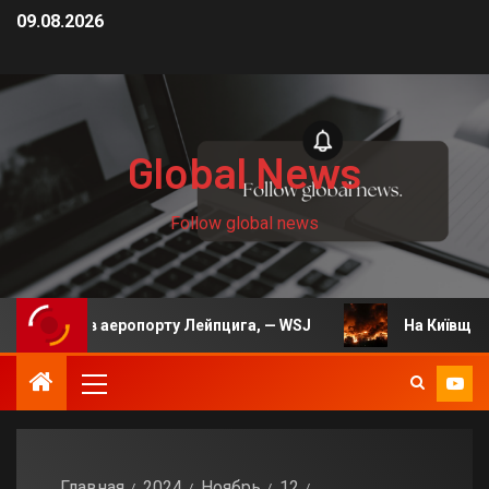
09.08.2026
Global News
Follow global news
 в аеропорту Лейпцига, — WSJ
На Київщині через об
Главная
2024
Ноябрь
12