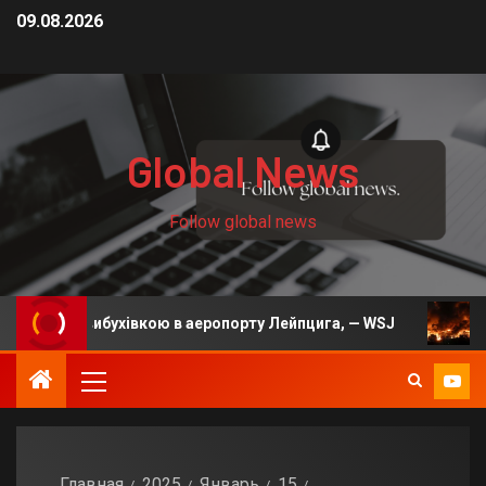
09.08.2026
Global News
Follow global news
 вибухівкою в аеропорту Лейпцига, — WSJ
На Київщи
Главная
2025
Январь
15