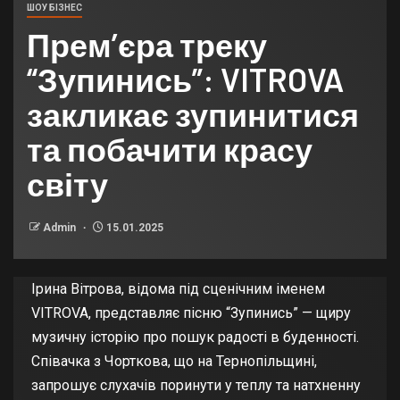
ШОУ БІЗНЕС
Прем’єра треку
“Зупинись”: VITROVA
закликає зупинитися
та побачити красу
світу
Admin
15.01.2025
Ірина Вітрова, відома під сценічним іменем
VITROVA, представляє пісню “Зупинись” — щиру
музичну історію про пошук радості в буденності.
Співачка з Чорткова, що на Тернопільщині,
запрошує слухачів поринути у теплу та натхненну