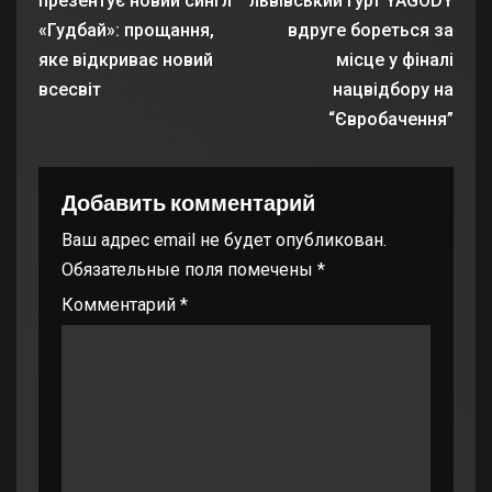
презентує новий сингл
львівський гурт YAGODY
«Гудбай»: прощання,
вдруге бореться за
яке відкриває новий
місце у фіналі
всесвіт
нацвідбору на
“Євробачення”
Добавить комментарий
Ваш адрес email не будет опубликован.
Обязательные поля помечены
*
Комментарий
*