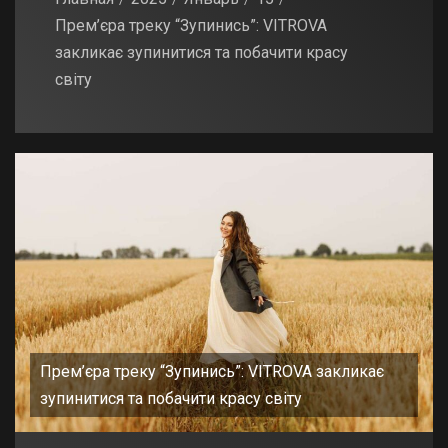
Прем’єра треку “Зупинись”: VITROVA
закликає зупинитися та побачити красу
світу
Прем’єра треку “Зупинись”: VITROVA закликає
зупинитися та побачити красу світу