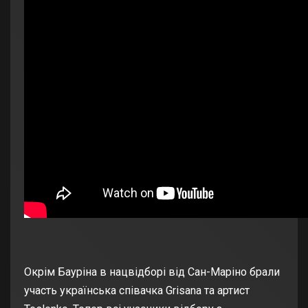
Окрім Бауріна в нацвідборі від Сан-Маріно брали
участь українська співачка Grisana та артист