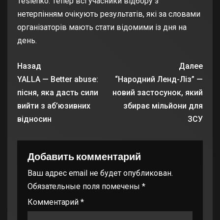
Teslenko. Тепер всі учасники відбору з
нетерпінням очікують результатів, які за словами
організаторів мають стати відомими із дня на
день.
Назад
Далее
YALLA — Better abuse:
“Народний Ленд-Ліз” —
пісня, яка дасть сили
новий застосунок, який
вийти з аб’юзивних
збирає мільйони для
відносин
ЗСУ
Добавить комментарий
Ваш адрес email не будет опубликован.
Обязательные поля помечены
*
Комментарий
*