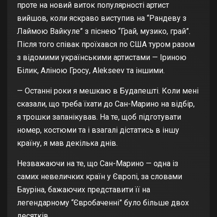
проте на новий виток популярності артист
вийшов, коли яскраво виступив на “Рандеву з
Лаймою Вайкуле” з піснею “Грай, музико, грай”.
Після того співак проїхався по США туром разом
з відомими українськими артистами — Іриною
Білик, Аліною Гросу, Alekseev та іншими.
— Останні роки я мешкаю в Будапешті. Коли мені
сказали, що треба їхати до Сан-Марино на відбір,
я трошки запанікував. На те, щоб підготувати
номер, костюми та і взагалі дістатись в іншу
країну, я мав декілька днів.
Незважаючи на те, що Сан-Марино — одна із
самих невеличких країн у Європі, за словами
Бауріна, бажаючих представити її на
легендарному “Євробаченні” було більше двох
десятків.