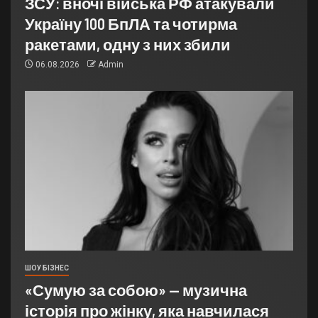
ЗСУ: вночі війська РФ атакували
Україну 100 БпЛА та чотирма
ракетами, одну з них збили
06.08.2026
Admin
ШОУ БІЗНЕС
«Сумую за собою» — музична
історія про жінку, яка навчилася