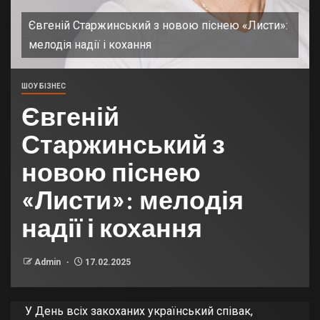
Євгеній Старжинський з новою піснею «Листи»:
мелодія надії і кохання
ШОУ БІЗНЕС
Євгеній
Старжинський з
новою піснею
«Листи»: мелодія
надії і кохання
Admin
17.02.2025
У День всіх закоханих український співак,