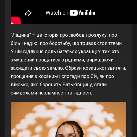
“Ліщина” – це історія про любов і розлуку, про
біль і надію, про боротьбу, що триває століттями.
У ній відлуння доль багатьох українців: тих, хто
змушений прощатися з рідними, вирушаючи
захищати свою землю. Образи козацької звитяги,
прощання з коханим і спогади про Січ, як про
військо, яке боронить Батьківщину, стали
символами незламності та гідності.