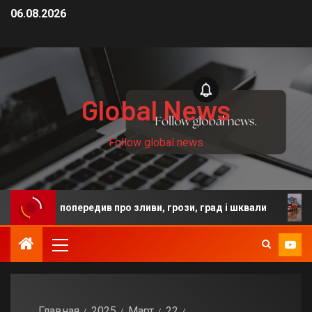
06.08.2026
Global News
Follow global news
 попередив про зливи, грози, град і шквали
Після уд
Главная
2025
Март
22