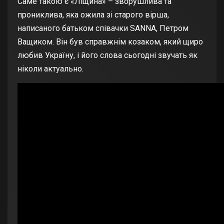
Саме такою є «Ліщина» – зворушлива та
прониклива, яка ожила зі старого вірша,
написаного батьком співачки SANNA, Петром
Ващиком. Він був справжнім козаком, який щиро
любив Україну, і його слова сьогодні звучать як
ніколи актуально.