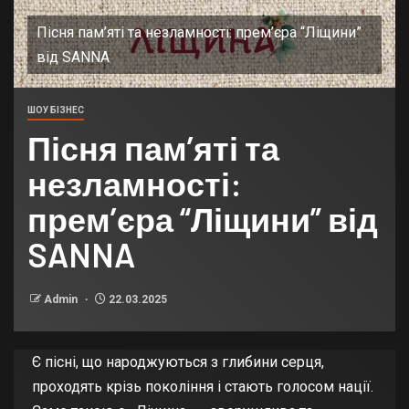
Пісня пам’яті та незламності: прем’єра “Ліщини”
від SANNA
ШОУ БІЗНЕС
Пісня пам’яті та
незламності:
прем’єра “Ліщини” від
SANNA
Admin
22.03.2025
Є пісні, що народжуються з глибини серця,
проходять крізь покоління і стають голосом нації.