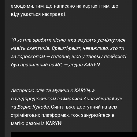
емоціями, тим, що написано на картах і тим, що
відчувається насправді.
“Я хотіла зробити пісню, яка змусить усміхнутися
навіть скептиків. Врешті-решт, неважливо, хто ти
за гороскопом — головне, щоб у твоєму плейлисті
був правильний вайб”, — додає
KARYN.
Авторкою слів та музики є KARYN, а
саундпродюсингом займалися Анна Ніколайчук
та Борис Кукоба.
Сингл вже доступний на всіх
стрімінгових платформах, тож занурюйтеся в
магію разом із KARYN!