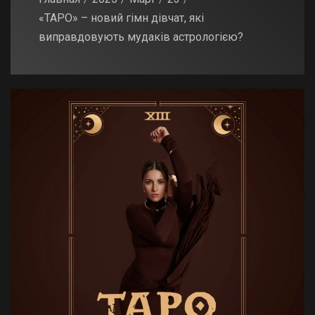
«ТАРО» – новий гімн дівчат, які
виправдовують мудаків астрологією?