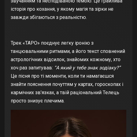
звучанням та несподіваною темою. Це грайлива
історія про кохання, у якому магія та зірки не
завжди збігаються з реальністю.
Трек «ТАРО» поєднує легку іронію з
танцювальними ритмами, а його текст сповнений
астрологічних відсилок, знайомих кожному, хто
хоч раз запитував:
“А який у тебе знак зодіаку?”
Це пісня про ті моменти, коли ти намагаєшся
знайти пояснення почуттям у картах, гороскопах і
кармічних зв’язках, а твій раціональний Телець
просто знизує плечима.