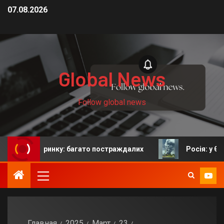
07.08.2026
Global News
Follow global news
а ринку: багато постраждалих
Росія: у Єкатеринбурз
Главная
2025
Март
23