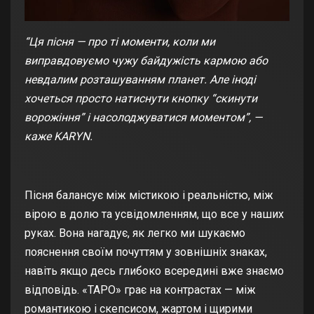
“Ця пісня — про ті моменти, коли ми
виправдовуємо чужу байдужість кармою або
невдалим розташуванням планет. Але іноді
хочеться просто натиснути кнопку “скинути
ворожіння” і насолоджуватися моментом”, —
каже
KARYN.
Пісня балансує між містикою і реальністю, між
вірою в долю та усвідомленням, що все у наших
руках. Вона нагадує, як легко ми шукаємо
пояснення своїм почуттям у зовнішніх знаках,
навіть якщо десь глибоко всередині вже знаємо
відповідь. «ТАРО» грає на контрастах — між
романтикою і скепсисом, жартом і щирими