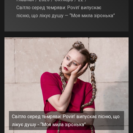
Світло серед темряви: Povin’ випускає
пісню, що лікує душу — “Моя мила зіронька”
Світло серед темряви: Povin’ випускає пісню, що
лікує душу - “Моя мила зіронька”