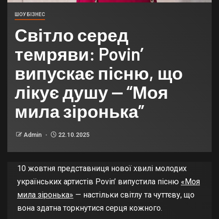
ШОУ БІЗНЕС
Світло серед
темряви: Povin’
випускає пісню, що
лікує душу — “Моя
мила зіронька”
Admin
22.10.2025
10 жовтня представниця нової хвилі молодих
українських артистів Povin’ випустила пісню
«Моя
мила зіронька»
— настільки світлу та чуттєву, що
вона здатна торкнутися серця кожного.