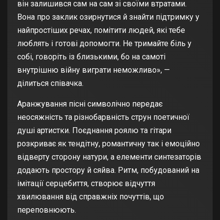
він залишився сам на сам зі своїми втратами.
Вона про заклик озирнутися й знайти підтримку у
найпростіших речах, помітити людей, які тебе
люблять і готові допомогти. Не тримайте біль у
собі, говоріть із близькими, бо на самоті
внутрішню війну виграти неможливо», —
ділиться співачка.
Аранжування пісні символічно передає
неосяжність та різнобарвність струн поетичної
душі артистки. Поєднання роялю та гітари
розкриває як тендітну, романтичну так і емоційно
відверту сторону натури, а елементи синтезаторів
додають простору й сяйва. Ритм, побудований на
імітації серцебиття, створює відчуття
хвилювання від справжніх почуттів, що
переповнюють.