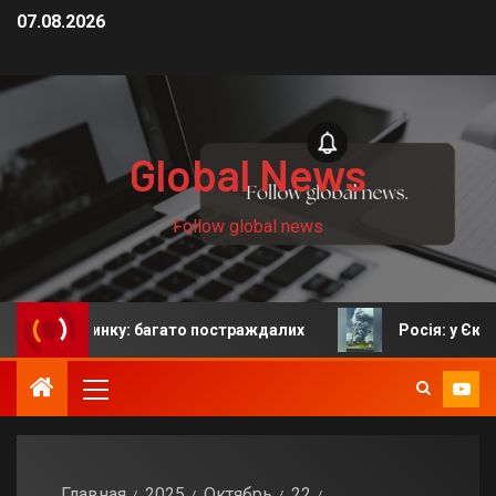
07.08.2026
Global News
Follow global news
ринку: багато постраждалих
Росія: у Єкатеринбурзі 
Главная
2025
Октябрь
22