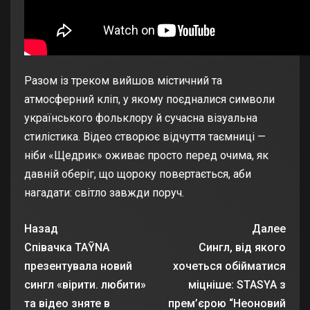
Разом із треком вийшов містичний та
атмосферний кліп, у якому поєдналися символи
українського фольклору й сучасна візуальна
стилістика. Відео створює відчуття таємниці —
ніби «Щедрик» оживає просто перед очима, як
давній оберіг, що щороку повертається, аби
нагадати: світло завжди поруч.
Назад
Далее
Співачка TAỸNA
Сингл, від якого
презентувала новий
хочеться обійматися
сингл «вірити. любити»
міцніше: STASYA з
та відео зняте в
прем’єрою “Неоновий