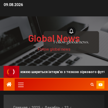
09.08.2026
Global News
Follow global news
ережею шириться інтерв’ю з тезкою зіркового футболіста
Главная
2025
Декабрь
22