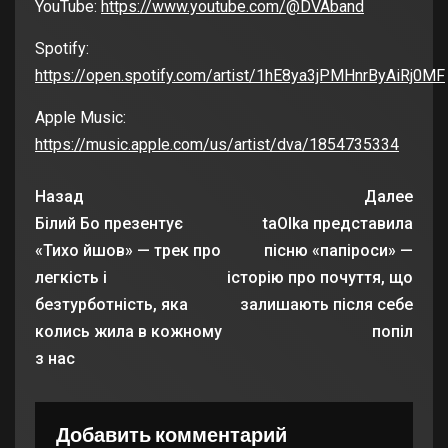
YouTube:
https://www.youtube.com/@DVAband
Spotify:
https://open.spotify.com/artist/1hE8ya3jPMHnrByAiRj0MF
Apple Music:
https://music.apple.com/us/artist/dva/1854735334
Назад
Далее
Білий Бо презентує
taOlka представила
«Тихо йшов» — трек про
пісню «папіроси» —
легкість і
історію про почуття, що
безтурботність, яка
залишають після себе
колись жила в кожному
попіл
з нас
Добавить комментарий