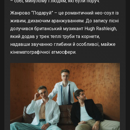
– собі, минулому і людям, які були поруч.
Жанрово “Подаруй” – це романтичний нео-соул із
живим, дихаючим аранжуванням. До запису пісні
долучився британський музикант Hugh Rashleigh,
який додав у трек теплі труби та корнети,
надавши звучанню глибини й особливої, майже
кінематографічної атмосфери.