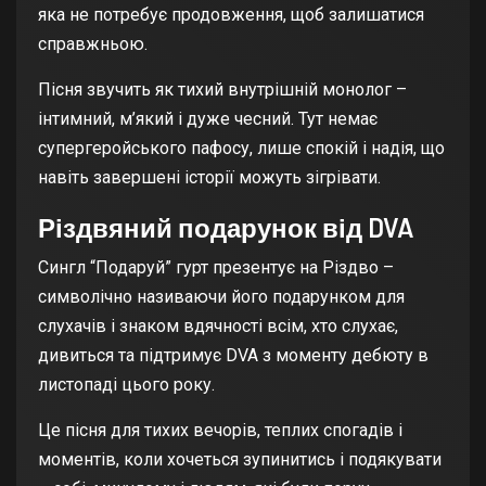
яка не потребує продовження, щоб залишатися
справжньою.
Пісня звучить як тихий внутрішній монолог –
інтимний, м’який і дуже чесний. Тут немає
супергеройського пафосу, лише спокій і надія, що
навіть завершені історії можуть зігрівати.
Різдвяний подарунок від DVA
Сингл “Подаруй” гурт презентує на Різдво –
символічно називаючи його подарунком для
слухачів і знаком вдячності всім, хто слухає,
дивиться та підтримує DVA з моменту дебюту в
листопаді цього року.
Це пісня для тихих вечорів, теплих спогадів і
моментів, коли хочеться зупинитись і подякувати