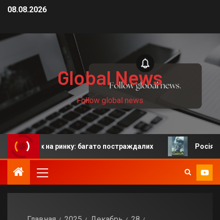
08.08.2026
Global News
Follow global news
дях на ринку: багато постраждалих
Росія: у Єкатери
Главная
2025
Декабрь
28