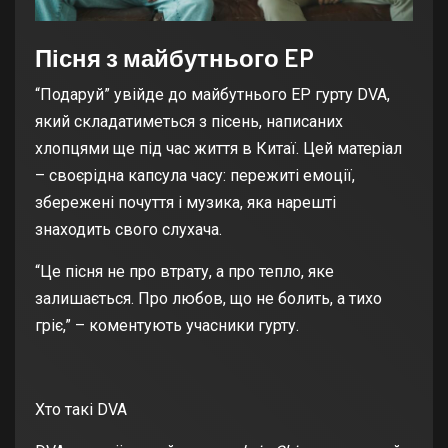
Пісня з майбутнього EP
“Подаруй” увійде до майбутнього EP гурту DVA,
який складатиметься з пісень, написаних
хлопцями ще під час життя в Китаї. Цей матеріал
– своєрідна капсула часу: пережиті емоції,
збережені почуття і музика, яка нарешті
знаходить свого слухача.
“Це пісня не про втрату, а про тепло, яке
залишається. Про любов, що не болить, а тихо
гріє,” – коментують учасники гурту.
Хто такі DVA