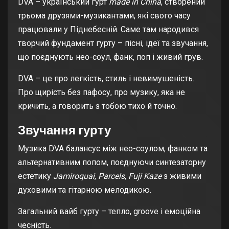
DVA – український гурт
made in China
, створений
трьома друзями-музикантами, які свого часу
працювали у Піднебесній. Саме там народився
творчий фундамент гурту – пісні, ідеї та звучання,
що поєднують нео-соул, фанк, поп і живий грув.
DVA – це про легкість, стиль і невимушеність.
Про щирість без пафосу, про музику, яка не
кричить, а говорить з тобою тихо й точно.
Звучання гурту
Музика DVA балансує між нео-соулом, фанком та
альтернативним попом, поєднуючи синтезаторну
естетику
Jamiroquai
,
Parcels
,
Fuji Kaze
з живими
духовими та гітарною мелодикою.
Загальний вайб гурту – тепло, groove і емоційна
чесність.