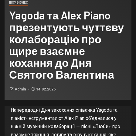
ШОУ БІЗНЕС
Yagoda та Alex Piano
презентують чуттєву
колаборацію про
щире взаємне
кохання до Дня
Святого Валентина
Admin
14.02.2026
Напередодні Дня закоханих співачка Yagoda та
піаніст-інструменталіст Alex Pian об’єдналися у
ніжній музичній колаборації — пісні «Люби» про
взаємне тяжіння, довіру та віру в кохання, яке