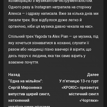
колаборацію з музикантом-інструменталістом.
Одного разу в Instagram натрапила на сторінку
Алекса — і одразу написала. Вже за кілька днів ми
писали трек. Все відбулося дуже легко й
органічно, ніби ця музика давно чекала на нас».
Спільний трек Yagoda та Alex Pian — це музика, під
яку хочеться зізнаватися в коханні, слухати її
разом або наодинці пізно ввечері й вірити, що
десь поруч є людина, яка так само вірить у
взаємне почуття.
Назад
Далее
“Одна на мільйон”:
У п’ятницю 13-го гурт
Сергій Мироненко
«КРОКІС» презентує
випустив щирий сингл,
містичний сингл
натхненний
«Чортяки»
українськими жінками