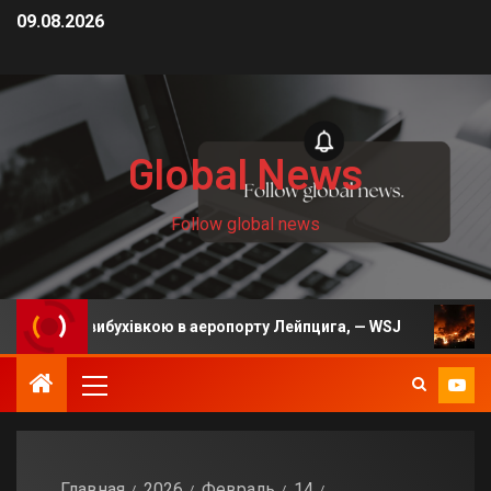
09.08.2026
Global News
Follow global news
 вибухівкою в аеропорту Лейпцига, — WSJ
На Київщин
Главная
2026
Февраль
14