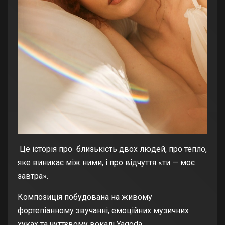
Це історія про близькість двох людей, про тепло,
яке виникає між ними, і про відчуття «ти — моє
завтра».
Композиція побудована на живому
фортепіанному звучанні, емоційних музичних
хуках та чуттєвому вокалі Yagoda.