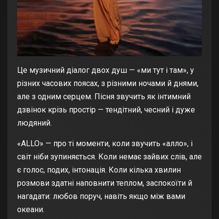
Це музичний діалог двох душ — «ми тут і там», у
різних часових поясах, з різними ночами й днями,
але з одним серцем. Пісня звучить як інтимний
дзвінок крізь простір — тендітний, чесний і дуже
людяний.
«ALLO» — про ті моменти, коли звучить «алло», і
світ ніби зупиняється. Коли немає зайвих слів, але
є голос, подих, інтонація. Коли кілька хвилин
розмови здатні наповнити теплом, заспокоїти й
нагадати: любов поруч, навіть якщо між вами
океани.