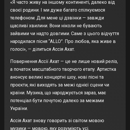
«Я часто живу на іншому континенті, далеко від
своєї родини. І ми дуже багато спілкуємося
телефоном. Для мене ці дзвінки — завжди
щасливі хвилини. Вони ніколи не бувають
зайвими чи надто довгими. Саме з цього відчуття
народилася пісня “ALLO”. Про любов, яка живе в
голосі», — ділиться Ассія Ахат.
Повернення Ассії Ахат — це не лише новий реліз,
а початок масштабного творчого етапу. Артистка
анонсує великі концертні шоу, нові пісні та
проєкти, які виходять за межі однієї сцени чи
країни. Музика, що народжується зараз, має
потенціал бути почутою далеко за межами
України.
Ассія Ахат знову говорить зі світом мовою
музики — мовою, яку розуміють усі.