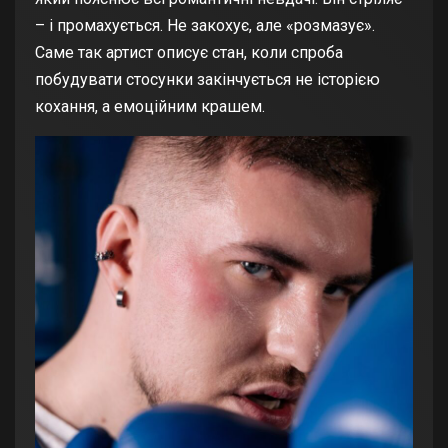
– і промахується. Не закохує, але «розмазує».
Саме так артист описує стан, коли спроба
побудувати стосунки закінчується не історією
кохання, а емоційним крашем.