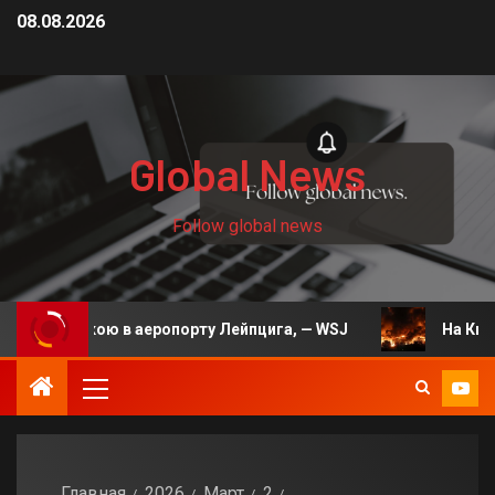
08.08.2026
Global News
Follow global news
хівкою в аеропорту Лейпцига, — WSJ
На Київщині че
Главная
2026
Март
2