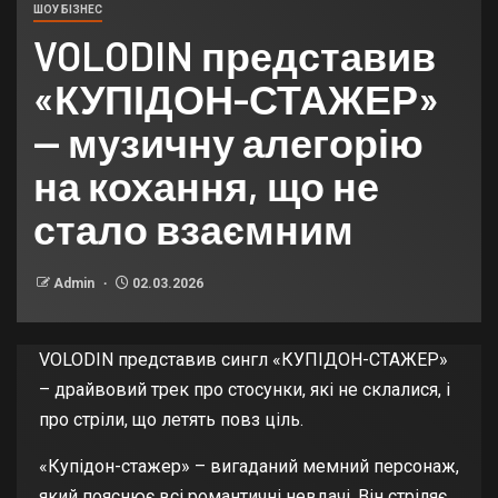
ШОУ БІЗНЕС
VOLODIN представив
«КУПІДОН-СТАЖЕР»
— музичну алегорію
на кохання, що не
стало взаємним
Admin
02.03.2026
VOLODIN представив сингл «КУПІДОН-СТАЖЕР»
– драйвовий трек про стосунки, які не склалися, і
про стріли, що летять повз ціль.
«Купідон-стажер» – вигаданий мемний персонаж,
який пояснює всі романтичні невдачі. Він стріляє