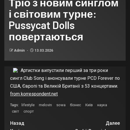
Тріо з новим синглом
і світовим турне:
Pussycat Dolls
повертаються
Admin
13.03.2026
Артистки випустили перший за три роки
сингл Club Song і анонсували турне PCD Forever по
США, Європі та Великій Британії з 53 концертами.
from korrespondent.net
lifestyle
melovin
sowa
бізнес
Київ
наука
Tags:
світ
спорт
Назад
Далее