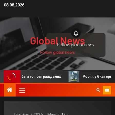
08.08.2026
Global News
Follow global news
инку: багато постраждалих
Росія: у Єкатеринбурзі п
Главная
2026
Март
13