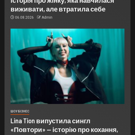
історія про жінку, яка навчилася
виживати, але втратила себе
06.08.2026
Admin
ШОУ БІЗНЕС
Lina Tion випустила сингл
«Повтори» — історію про кохання,