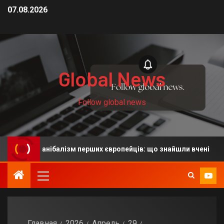
07.08.2026
Global News
Follow global news
ть на канібалізм перших європейців: що знайшли вчені
Главная
2026
Апрель
29