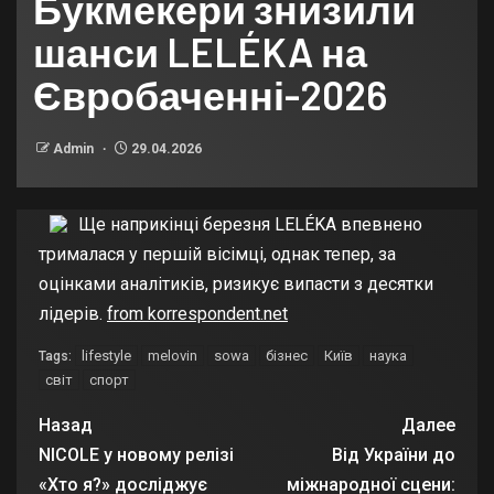
Букмекери знизили
шанси LELÉKA на
Євробаченні-2026
Admin
29.04.2026
Ще наприкінці березня LELÉKA впевнено
трималася у першій вісімці, однак тепер, за
оцінками аналітиків, ризикує випасти з десятки
лідерів.
from korrespondent.net
lifestyle
melovin
sowa
бізнес
Київ
наука
Tags:
світ
спорт
Назад
Далее
NICOLE у новому релізі
Від України до
«Хто я?» досліджує
міжнародної сцени: