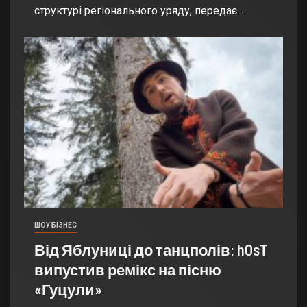
структурі регіонального уряду, передає...
ШОУ БІЗНЕС
Від Яблуниці до танцполів: hOsT
випустив ремікс на пісню
«Гуцули»