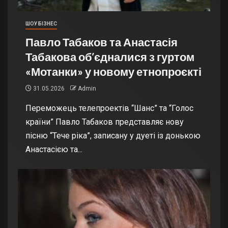
ШОУ БІЗНЕС
Павло Табаков та Анастасія
Табакова об’єдналися з гуртом
«Мотанки» у новому етнопроєкті
31.05.2026
Admin
Переможець телепроектів “Шанс” та “Голос
країни” Павло Табаков представляє нову
пісню “Тече ріка”, записану у дуеті із донькою
Анастасією та...