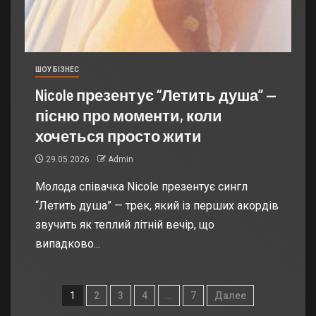
ШОУ БІЗНЕС
Nicole презентує “Летить душа” —
пісню про моменти, коли
хочеться просто жити
29.05.2026
Admin
Молода співачка Nicole презентує сингл
“Летить душа” — трек, який із перших акордів
звучить як теплий літній вечір, що
випадково...
1
2
3
4
…
7
Далее