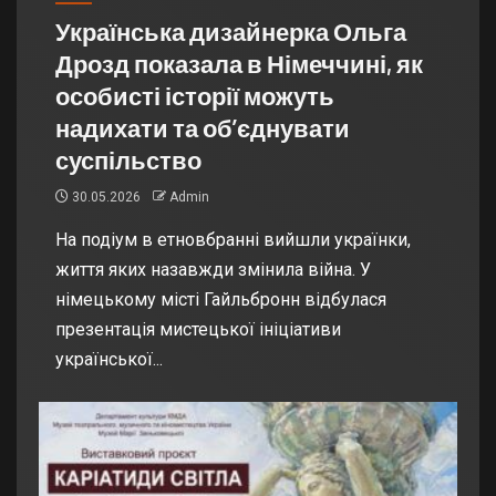
Українська дизайнерка Ольга
Дрозд показала в Німеччині, як
особисті історії можуть
надихати та об’єднувати
суспільство
30.05.2026
Admin
На подіум в етновбранні вийшли українки,
життя яких назавжди змінила війна. У
німецькому місті Гайльбронн відбулася
презентація мистецької ініціативи
української...