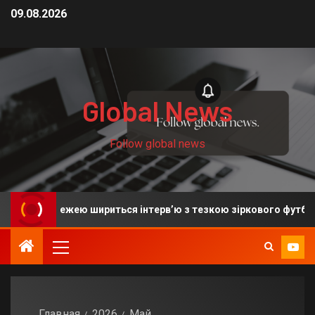
09.08.2026
Global News
Follow global news
ежею шириться інтерв’ю з тезкою зіркового футболіста
Главная
2026
Май