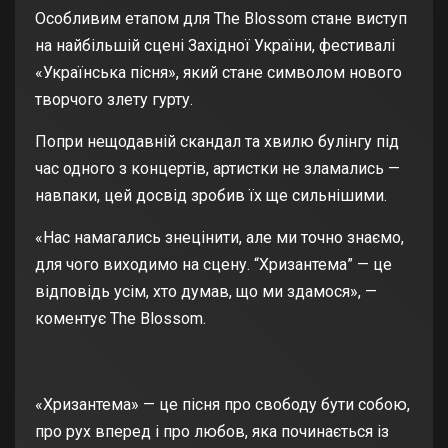
Особливим етапом для The Blossom стане виступ
на найбільшій сцені Західної України, фестивалі
«Українська пісня», який стане символом нового
творчого злету гурту.
Попри нещодавній скандал та хвилю булінгу під
час одного з концертів, артистки не зламались —
навпаки, цей досвід зробив їх ще сильнішими.
«Нас намагались знецінити, але ми точно знаємо,
для чого виходимо на сцену. “Хризантема” — це
відповідь усім, хто думав, що ми здамося», —
коментує The Blossom.
«Хризантема» — це пісня про свободу бути собою,
про рух вперед і про любов, яка починається із