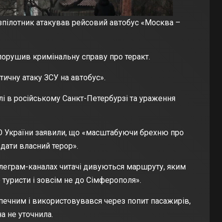
зпілотник атакував рейсовий автобус «Москва –
 порушив кримінальну справу про теракт.
ичну атаку ЗСУ на автобус».
і в російському Санкт-Петербурзі та ураження
БО України
заявили
, що «масштабуючи брехню про
вдати власний терор».
елеграм-каналах читачі дивуються маршруту, яким
е туристи і зовсім не до Сімферополя».
ечним і використовувався через попит пасажирів,
а не уточнила.