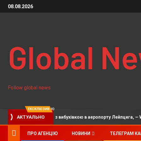
08.08.2026
Global N
Follow global news
ЕКСКЛЮЗИВНО
АКТУАЛЬНО
сією дрон з вибухівкою в аеропорту Лейпцига, — WSJ
ПРО АГЕНЦІЮ
НОВИНИ
ТЕЛЕГРАМ К