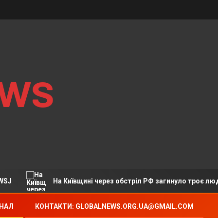
ews
На Київщині через обстріл РФ загинуло троє людей, серед них
АНАЛ
КОНТАКТИ: GLOBALNEWS.ORG.UA@GMAIL.COM