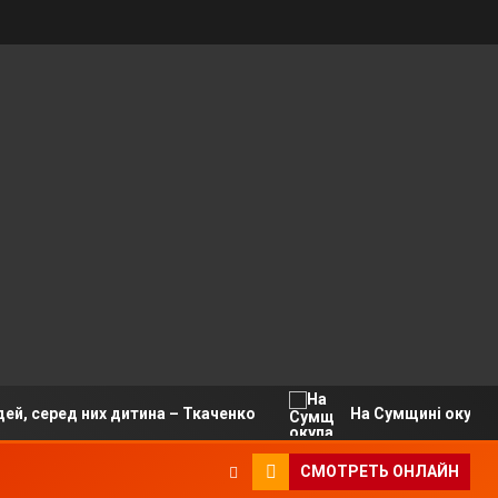
 дитина – Ткаченко
На Сумщині окупанти вдарили по 
СМОТРЕТЬ ОНЛАЙН