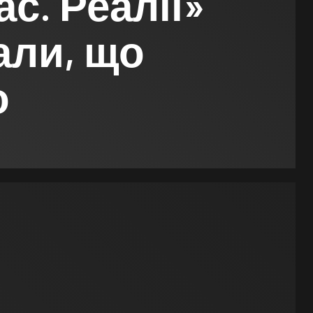
с. Реалії»
али, що
о