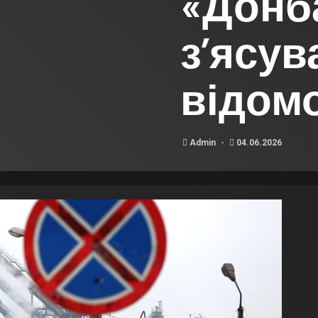
«Донба
з’ясув
відом
Admin
04.06.2026