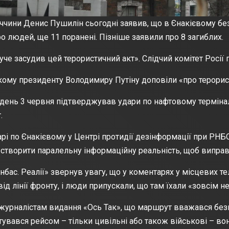
чини Денис Пушилін сьогодні заявив, що в Єнакієвому бе
 людей, ще 11 поранені. Пізніше заявили про 8 загиблих.
уче засудив цей терористичний акт». Слідчий комітет Росії
ому президенту Володимиру Путіну доповіли «про терорист
вдень 3 червня
підтверджував удари
по нафтовому термінал
.
арі по Єнакієвому у Центрі протидії дезінформації при РН
я створити паралельну інформаційну реальність, щоб випра
нбас. Реалії»
звернув увагу, що у коментарях у місцевих т
ід лінії фронту, і люди припускали, що там їхали «зовсім н
журналістам видання «Ось Так», що маршрут вважався безп
тувався рейсом – тільки цивільні або також військові – вон