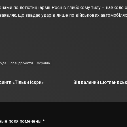
ами по логістиці армії Росії в глибокому тилу – навколо о
аявляє, що завдає ударів лише по військових автомобілях
ода
спецпроекти
україна
сингл «Тільки Іскри»
Віддалений шотландськи
ные поля помечены
*