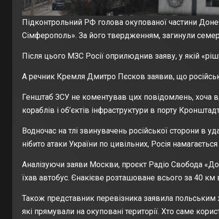
Підконтрольний РФ голова окупованої частини Донеч
Сімферополь». За його твердженням, загинули семеро
Після цього МЗС Росії оприлюднив заяву, у якій «ріш
А речник Кремля Дмитро Пєсков заявив, що російськ
Генштаб ЗСУ не коментував цих повідомлень, хоча 
кораблів і об’єктів інфраструктури в порту Кронштадт
Водночас на тлі звинувачень російської сторони в уд
нібито атаки України по цивільних, Росія намагаєтьс
Аналізуючи заяви Москви, проєкт Радіо Свобода
«До
їхав автобус. Єнакієве розташоване всього за 40 км в
Також представник перевізника заявила польським 
які прямували на окуповані території. Хто саме корис