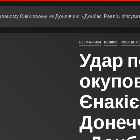
ованому Єнакієвому на Донеччині: «Донбас. Реалії» з’ясува
БЕЗ РУБРИКИ
НОВИНИ
НОВИНИ | П
Удар п
окупо
Єнакі
Донеч