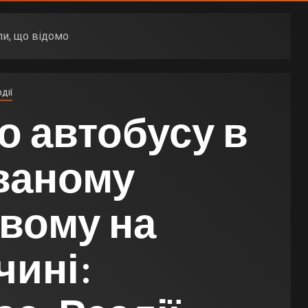
ли, що відомо
ОДІЇ
о автобусу в
ваному
євому на
чині: