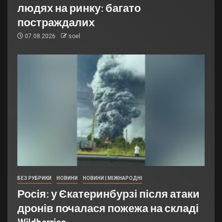
людях на ринку: багато
постраждалих
07.08.2026
soel
БЕЗ РУБРИКИ
НОВИНИ
НОВИНИ | МІЖНАРОДНІ
Росія: у Єкатеринбурзі після атаки
дронів почалася пожежа на складі
Wildberries